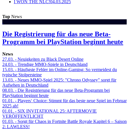
I WON THE NLC!
04.03.2025
Top
News
Die Registrierung für das neue Beta-
Programm bei PlayStation beginnt heute
News
27.03.
- Neuigkeiten zu Black Desert Online
24.03.
- Trendige MMO-Spiele in Deutschland
15.03.
- Häufigste Fehler im Online-Gaming: So vermeidest du
typische Stolpersteine
13.03.
- Neues MMO-Spiel 2025: "Chrono Odyssey" sorgt für
Aufsehen in Deutschland
08.03.
- Die Registrierung für das neue Beta-Programm bei
PlayStation beginnt heute
01.01.
- Players‘ Choice: Stimmt für das beste neue Spiel im Februar
2025 ab!
01.01.
- SIX INVITATIONAL 25: AFTERMOVIE
VERÖFFENTLICHT
01.03.
- Sorgt für Chaos in Fortnite Battle Royale Kapitel 6 – Saison
2: LAWLESS!