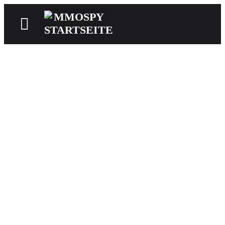
News
Reviews
Games
Videos
MMOwiki