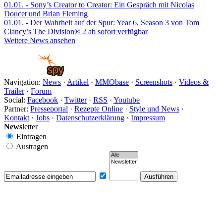
01.01.
- Sony’s Creator to Creator: Ein Gespräch mit Nicolas
Doucet und Brian Fleming
01.01.
- Der Wahrheit auf der Spur: Year 6, Season 3 von Tom
Clancy’s The Division® 2 ab sofort verfügbar
Weitere News ansehen
Navigation:
News
·
Artikel
·
MMObase
·
Screenshots
·
Videos &
Trailer
·
Forum
Social:
Facebook
·
Twitter
·
RSS
·
Youtube
Partner:
Presseportal
·
Rezepte Online
·
Style und News
·
Kontakt
·
Jobs
·
Datenschutzerklärung
·
Impressum
News
letter
Eintragen
Austragen