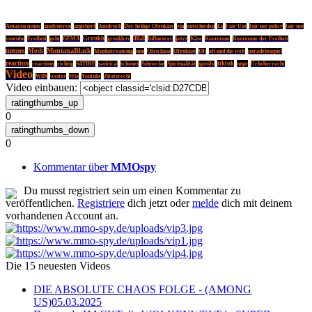
Amazon music
analysieren
angehört
Ausdruck
Der heilige Ofenkäse
ein
entschieden
Es
Fair Use
fair use policy
fair use
Gronkh
youtube
Freiheit
geht
GEMA
gronkh.tv
iBlali
Influencer
jetzt
Käse
Kommune
Kommune der Freiheit
memes
MontanaBlack
Mods
Musikstreaming
nun
Ofen käse
Ofenkäse
Ofi
ofi und die welt
paradebeispiel
reaction
tiktok
unge
reactions
richtig
SATIRE
satirical
schönes
Solmecke
Spiritualität
spotify
Urheberrecht
Video
WBS
weiter
Wie
Youtube
Zitatsrecht
Video einbauen:
0
0
Kommentar über
MMOspy
Du musst registriert sein um einen Kommentar zu
veröffentlichen.
Registriere
dich jetzt oder
melde
dich mit deinem
vorhandenen Account an.
Die 15 neuesten Videos
DIE ABSOLUTE CHAOS FOLGE - (AMONG
US)
05.03.2025