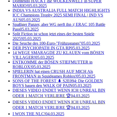
Domtendo HACKT die WOLKENWELT in SUPER
MARIO!
05.03.2025
INDIA VS AUSTRALIA FULL MATCH HIGHLIGHTS
ICC Champions Trophy 2025 SEMI FINAL | IND VS
AUS
05.03.2025
Spaßiger Panzer, aber WG nerft ihn :( ERAC 105 Battle
Pass
05.03.2025
Split Fiction ist schon jetzt eines der besten Spiele
2025!
05.03.2025
Die Seuche des 100-Euro-"Frühzugangs"
05.03.2025
DER PSYCHOPATH IN GTA RP
05.03.2025
14 WEGE SMARAGDE ZU KLAUEN vom BÖSEN
VILLAGER!
05.03.2025
ENTKOMME der BÖSEN STIEFMUTTER in
ROBLOX!
05.03.2025
SPIELERIN hat einen CRUSH AUF MICH Als
FRONTMAN in Squidgames Roblox!
05.03.2025
SONS OF THE FOREST 🌲 S2E094: Die GOLDEN
BOYS bauen den WALK OF PAIN
05.03.2025
DIESES VIDEO ENDET WENN ICH UNREAL BIN
ODER 1 MATCH VERLIERE 🏆
04.03.2025
DIESES VIDEO ENDET WENN ICH UNREAL BIN
ODER 1 MATCH VERLIERE 🏆
04.03.2025
I WON THE NLC!
04.03.2025