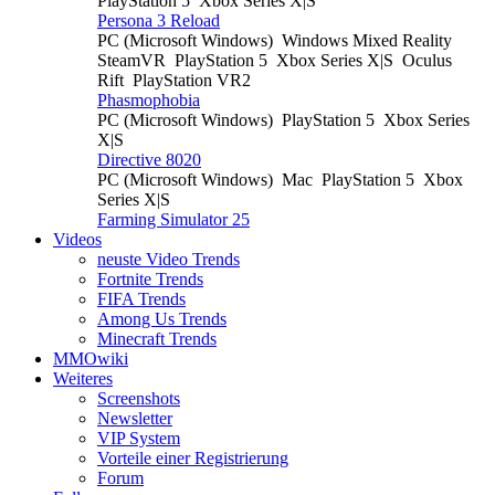
PlayStation 5
Xbox Series X|S
Persona 3 Reload
PC (Microsoft Windows)
Windows Mixed Reality
SteamVR
PlayStation 5
Xbox Series X|S
Oculus
Rift
PlayStation VR2
Phasmophobia
PC (Microsoft Windows)
PlayStation 5
Xbox Series
X|S
Directive 8020
PC (Microsoft Windows)
Mac
PlayStation 5
Xbox
Series X|S
Farming Simulator 25
Videos
neuste Video Trends
Fortnite Trends
FIFA Trends
Among Us Trends
Minecraft Trends
MMOwiki
Weiteres
Screenshots
Newsletter
VIP System
Vorteile einer Registrierung
Forum