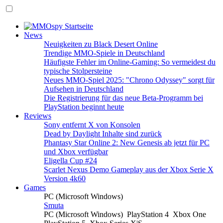
News
Neuigkeiten zu Black Desert Online
Trendige MMO-Spiele in Deutschland
Häufigste Fehler im Online-Gaming: So vermeidest du
typische Stolpersteine
Neues MMO-Spiel 2025: "Chrono Odyssey" sorgt für
Aufsehen in Deutschland
Die Registrierung für das neue Beta-Programm bei
PlayStation beginnt heute
Reviews
Sony entfernt X von Konsolen
Dead by Daylight Inhalte sind zurück
Phantasy Star Online 2: New Genesis ab jetzt für PC
und Xbox verfügbar
Eligella Cup #24
Scarlet Nexus Demo Gameplay aus der Xbox Serie X
Version 4k60
Games
PC (Microsoft Windows)
Smuta
PC (Microsoft Windows)
PlayStation 4
Xbox One