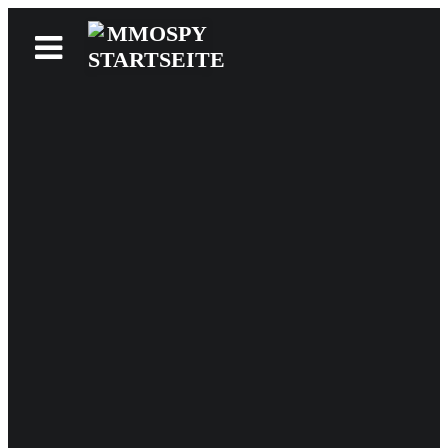
News
Reviews
Games
Videos
MMOwiki