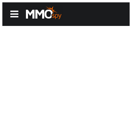
News
Reviews
Games
Videos
MMOwiki