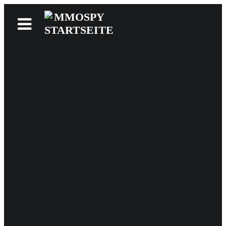
News
Reviews
Games
Videos
MMOwiki