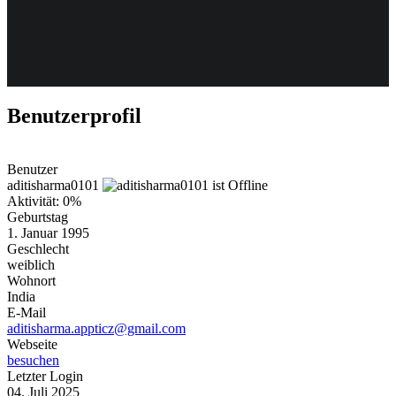
Weiteres
Benutzerprofil
Follow us
Benutzer
aditisharma0101
Aktivität: 0%
Geburtstag
1. Januar 1995
Geschlecht
weiblich
Wohnort
Anmelden
India
E-Mail
aditisharma.appticz@gmail.com
Webseite
besuchen
Letzter Login
04. Juli 2025