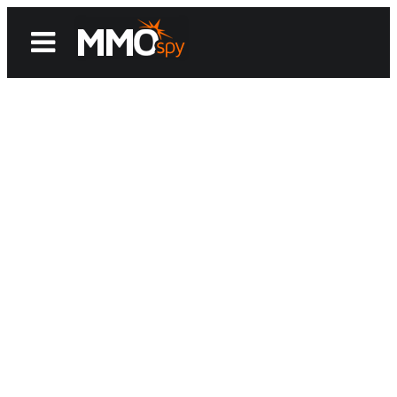
News
Reviews
Games
Videos
MMOwiki