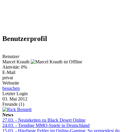
Weiteres
Benutzerprofil
Follow us
Benutzer
Marcel Krauth
Aktivität: 0%
E-Mail
privat
Webseite
besuchen
Letzter Login
Anmelden
03. Mai 2012
Freunde (1)
News
27.03.
- Neuigkeiten zu Black Desert Online
24.03.
- Trendige MMO-Spiele in Deutschland
15.03.
- Häufigste Fehler im Online-Gaming: So vermeidest du