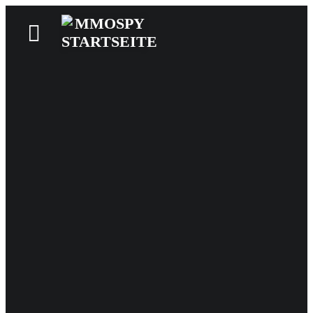
News
Reviews
Games
Videos
MMOwiki