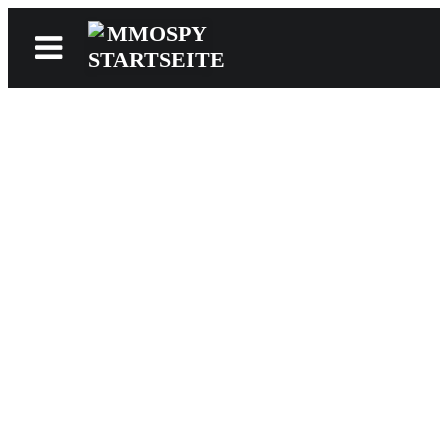
News
Reviews
Games
Videos
MMOwiki