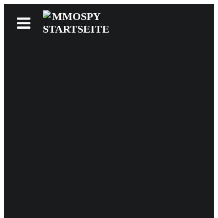
News
Reviews
Games
Videos
MMOwiki