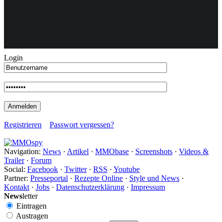
Weiteres
Login
Follow us
Registrieren
Passwort vergessen?
Navigation:
News
·
Artikel
·
MMObase
·
Screenshots
·
Videos &
Anmelden
Trailer
·
Forum
Social:
Facebook
·
Twitter
·
RSS
·
Youtube
Partner:
Presseportal
·
Rezepte Online
·
Style und News
·
Kontakt
·
Jobs
·
Datenschutzerklärung
·
Impressum
News
letter
Eintragen
Austragen