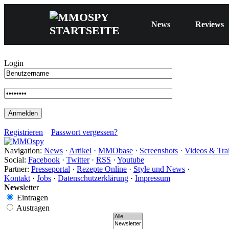
News
Reviews
Login
Registrieren
Passwort vergessen?
Navigation:
News
·
Artikel
·
MMObase
·
Screenshots
·
Videos & Trai
Social:
Facebook
·
Twitter
·
RSS
·
Youtube
Partner:
Presseportal
·
Rezepte Online
·
Style und News
·
Kontakt
·
Jobs
·
Datenschutzerklärung
·
Impressum
News
letter
Eintragen
Austragen