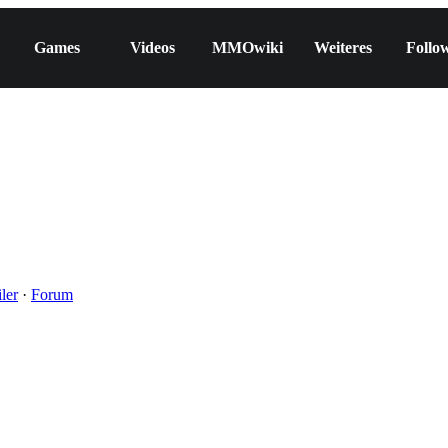
Games
Videos
MMOwiki
Weiteres
Follo
ler
·
Forum