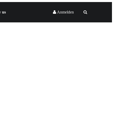
w us
Anmelden