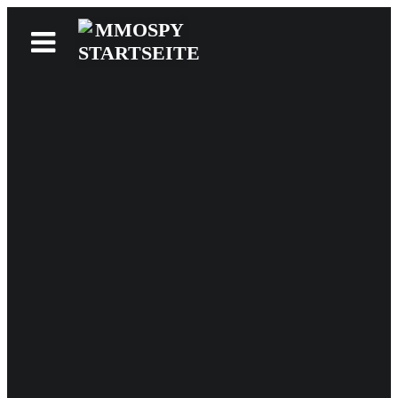
News
Reviews
Games
Videos
MMOwiki