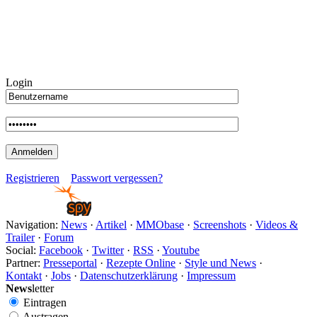
Weiteres
Login
Follow us
Registrieren
Passwort vergessen?
Navigation:
News
·
Artikel
·
MMObase
·
Screenshots
·
Videos &
Anmelden
Trailer
·
Forum
Social:
Facebook
·
Twitter
·
RSS
·
Youtube
Partner:
Presseportal
·
Rezepte Online
·
Style und News
·
Kontakt
·
Jobs
·
Datenschutzerklärung
·
Impressum
News
letter
Eintragen
Austragen