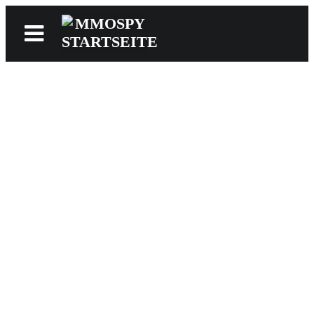
News
Reviews
Games
Videos
MMOwiki