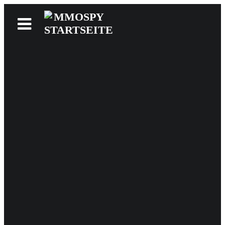
News
Reviews
Games
Videos
MMOwiki