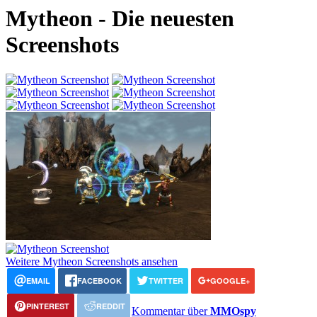
Mytheon - Die neuesten
Screenshots
Weitere Mytheon Screenshots ansehen
EMAIL
FACEBOOK
TWITTER
GOOGLE+
PINTEREST
REDDIT
Kommentar über
MMOspy