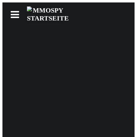
News
Reviews
Games
Videos
MMOwiki