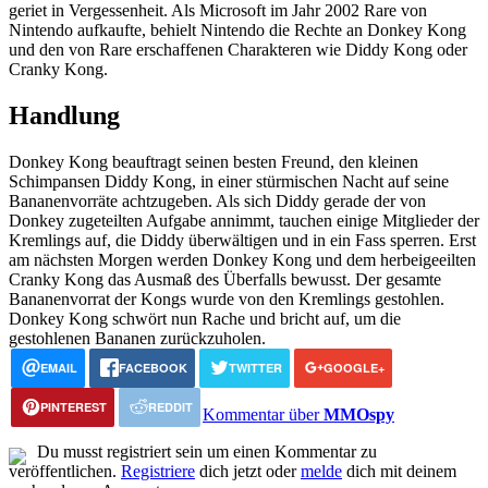
geriet in Vergessenheit. Als Microsoft im Jahr 2002 Rare von
Nintendo aufkaufte, behielt Nintendo die Rechte an Donkey Kong
und den von Rare erschaffenen Charakteren wie Diddy Kong oder
Cranky Kong.
Handlung
Donkey Kong beauftragt seinen besten Freund, den kleinen
Schimpansen Diddy Kong, in einer stürmischen Nacht auf seine
Bananenvorräte achtzugeben. Als sich Diddy gerade der von
Donkey zugeteilten Aufgabe annimmt, tauchen einige Mitglieder der
Kremlings auf, die Diddy überwältigen und in ein Fass sperren. Erst
am nächsten Morgen werden Donkey Kong und dem herbeigeeilten
Cranky Kong das Ausmaß des Überfalls bewusst. Der gesamte
Bananenvorrat der Kongs wurde von den Kremlings gestohlen.
Donkey Kong schwört nun Rache und bricht auf, um die
gestohlenen Bananen zurückzuholen.
EMAIL
FACEBOOK
TWITTER
GOOGLE+
PINTEREST
REDDIT
Kommentar über
MMOspy
Du musst registriert sein um einen Kommentar zu
veröffentlichen.
Registriere
dich jetzt oder
melde
dich mit deinem