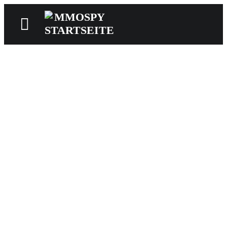
News
Reviews
Games
Videos
MMOwiki