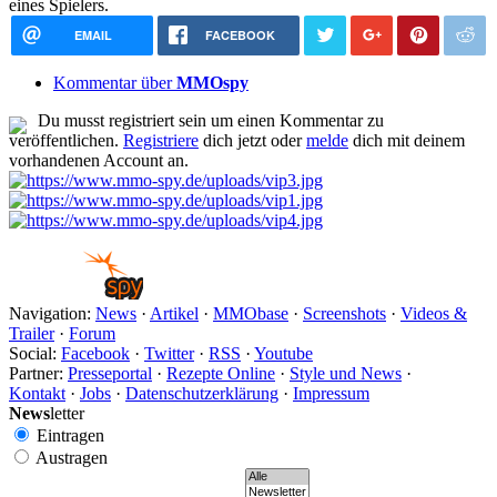
eines Spielers.
EMAIL
FACEBOOK
Kommentar über
MMOspy
Du musst registriert sein um einen Kommentar zu
veröffentlichen.
Registriere
dich jetzt oder
melde
dich mit deinem
vorhandenen Account an.
Navigation:
News
·
Artikel
·
MMObase
·
Screenshots
·
Videos &
Trailer
·
Forum
Social:
Facebook
·
Twitter
·
RSS
·
Youtube
Partner:
Presseportal
·
Rezepte Online
·
Style und News
·
Kontakt
·
Jobs
·
Datenschutzerklärung
·
Impressum
News
letter
Eintragen
Austragen