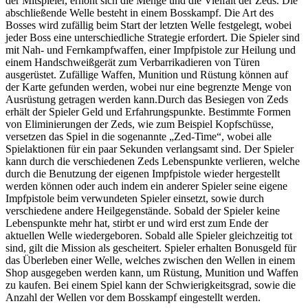
der Mitspieler, erhöht sich die Menge und die Vielfalt der Zeds. Die
abschließende Welle besteht in einem Bosskampf. Die Art des
Bosses wird zufällig beim Start der letzten Welle festgelegt, wobei
jeder Boss eine unterschiedliche Strategie erfordert. Die Spieler sind
mit Nah- und Fernkampfwaffen, einer Impfpistole zur Heilung und
einem Handschweißgerät zum Verbarrikadieren von Türen
ausgerüstet. Zufällige Waffen, Munition und Rüstung können auf
der Karte gefunden werden, wobei nur eine begrenzte Menge von
Ausrüstung getragen werden kann.Durch das Besiegen von Zeds
erhält der Spieler Geld und Erfahrungspunkte. Bestimmte Formen
von Eliminierungen der Zeds, wie zum Beispiel Kopfschüsse,
versetzen das Spiel in die sogenannte „Zed-Time“, wobei alle
Spielaktionen für ein paar Sekunden verlangsamt sind. Der Spieler
kann durch die verschiedenen Zeds Lebenspunkte verlieren, welche
durch die Benutzung der eigenen Impfpistole wieder hergestellt
werden können oder auch indem ein anderer Spieler seine eigene
Impfpistole beim verwundeten Spieler einsetzt, sowie durch
verschiedene andere Heilgegenstände. Sobald der Spieler keine
Lebenspunkte mehr hat, stirbt er und wird erst zum Ende der
aktuellen Welle wiedergeboren. Sobald alle Spieler gleichzeitig tot
sind, gilt die Mission als gescheitert. Spieler erhalten Bonusgeld für
das Überleben einer Welle, welches zwischen den Wellen in einem
Shop ausgegeben werden kann, um Rüstung, Munition und Waffen
zu kaufen. Bei einem Spiel kann der Schwierigkeitsgrad, sowie die
Anzahl der Wellen vor dem Bosskampf eingestellt werden.