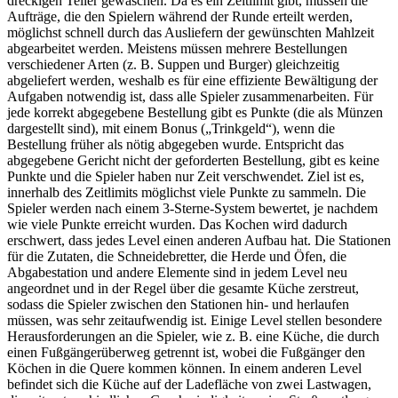
dreckigen Teller gewaschen. Da es ein Zeitlimit gibt, müssen die
Aufträge, die den Spielern während der Runde erteilt werden,
möglichst schnell durch das Ausliefern der gewünschten Mahlzeit
abgearbeitet werden. Meistens müssen mehrere Bestellungen
verschiedener Arten (z. B. Suppen und Burger) gleichzeitig
abgeliefert werden, weshalb es für eine effiziente Bewältigung der
Aufgaben notwendig ist, dass alle Spieler zusammenarbeiten. Für
jede korrekt abgegebene Bestellung gibt es Punkte (die als Münzen
dargestellt sind), mit einem Bonus („Trinkgeld“), wenn die
Bestellung früher als nötig abgegeben wurde. Entspricht das
abgegebene Gericht nicht der geforderten Bestellung, gibt es keine
Punkte und die Spieler haben nur Zeit verschwendet. Ziel ist es,
innerhalb des Zeitlimits möglichst viele Punkte zu sammeln. Die
Spieler werden nach einem 3-Sterne-System bewertet, je nachdem
wie viele Punkte erreicht wurden. Das Kochen wird dadurch
erschwert, dass jedes Level einen anderen Aufbau hat. Die Stationen
für die Zutaten, die Schneidebretter, die Herde und Öfen, die
Abgabestation und andere Elemente sind in jedem Level neu
angeordnet und in der Regel über die gesamte Küche zerstreut,
sodass die Spieler zwischen den Stationen hin- und herlaufen
müssen, was sehr zeitaufwendig ist. Einige Level stellen besondere
Herausforderungen an die Spieler, wie z. B. eine Küche, die durch
einen Fußgängerüberweg getrennt ist, wobei die Fußgänger den
Köchen in die Quere kommen können. In einem anderen Level
befindet sich die Küche auf der Ladefläche von zwei Lastwagen,