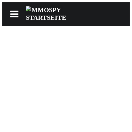
News
Reviews
Games
Videos
MMOwiki