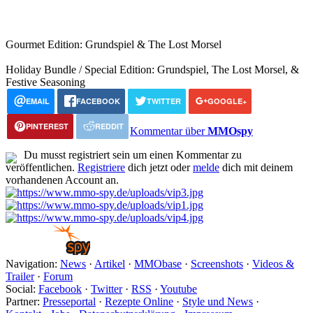
Gourmet Edition: Grundspiel & The Lost Morsel
Holiday Bundle / Special Edition: Grundspiel, The Lost Morsel, &
Festive Seasoning
EMAIL
FACEBOOK
TWITTER
GOOGLE+
PINTEREST
REDDIT
Kommentar über
MMOspy
Du musst registriert sein um einen Kommentar zu
veröffentlichen.
Registriere
dich jetzt oder
melde
dich mit deinem
vorhandenen Account an.
Navigation:
News
·
Artikel
·
MMObase
·
Screenshots
·
Videos &
Trailer
·
Forum
Social:
Facebook
·
Twitter
·
RSS
·
Youtube
Partner:
Presseportal
·
Rezepte Online
·
Style und News
·