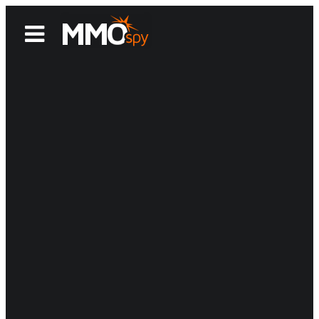
News
Reviews
Games
Videos
MMOwiki