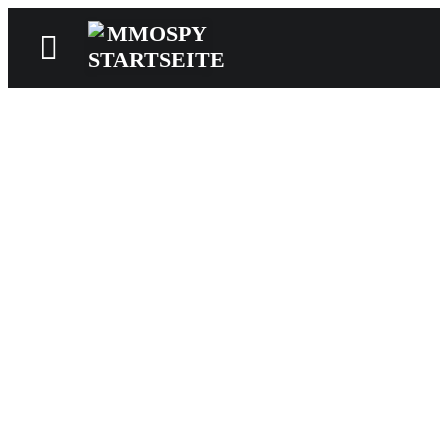
News
Reviews
Games
Videos
MMOwiki