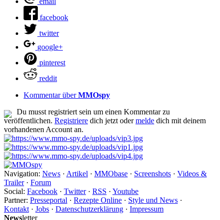
email
facebook
twitter
google+
pinterest
reddit
Kommentar über
MMOspy
Du musst registriert sein um einen Kommentar zu
veröffentlichen.
Registriere
dich jetzt oder
melde
dich mit deinem
vorhandenen Account an.
Navigation:
News
·
Artikel
·
MMObase
·
Screenshots
·
Videos &
Trailer
·
Forum
Social:
Facebook
·
Twitter
·
RSS
·
Youtube
Partner:
Presseportal
·
Rezepte Online
·
Style und News
·
Kontakt
·
Jobs
·
Datenschutzerklärung
·
Impressum
News
letter