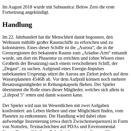
Im August 2018 wurde mit Subnautica: Below Zero die erste
Fortsetzung angekündigt.
Handlung
Im 22. Jahrhundert hat die Menschheit damit begonnen, den
Weltraum mithilfe großer Raumschiffe zu erforschen und zu
kolonisieren. Eines dieser Schiffe ist die „Aurora“, die in die
Grenzregionen des bekannten Raums zum „Ariadne-Arm“ entsandt
wurde, um dort ein Phasentor zu errichten und (ohne Wissen eines
Großteils der Besatzung) nach einem verschollenen Schiff, der
„Degasi“, zu suchen. Aufgrund eines Energie-Impulses
unbekannten Ursprungs stürzt die Aurora am Zielort jedoch auf dem
Wasserplaneten 4546B ab. Vor dem Aufprall können noch mehrere
Besatzungsmitglieder in Rettungskapseln fliehen. Der Spieler
übernimmt die Rolle eines dieser Mitglieder, welches sich allein in
„Lifepod 5“ retten und damit wassern kann.
Der Spieler wird nun im Wesentlichen mit zwei Aufgaben
konfrontiert: am Leben bleiben und eine Möglichkeit finden, vom
Planeten zu entkommen. Die Handlung wird dabei ohne
aufwendige Inszenierung (etwa durch Zwischensequenzen) in Form
von Notrufen, Textnachrichten auf PDAs und Environmental