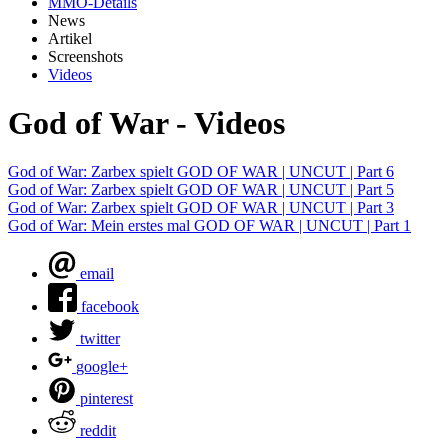
MMO-Details
News
Artikel
Screenshots
Videos
God of War - Videos
God of War: Zarbex spielt GOD OF WAR | UNCUT | Part 6
God of War: Zarbex spielt GOD OF WAR | UNCUT | Part 5
God of War: Zarbex spielt GOD OF WAR | UNCUT | Part 3
God of War: Mein erstes mal GOD OF WAR | UNCUT | Part 1
email
facebook
twitter
google+
pinterest
reddit