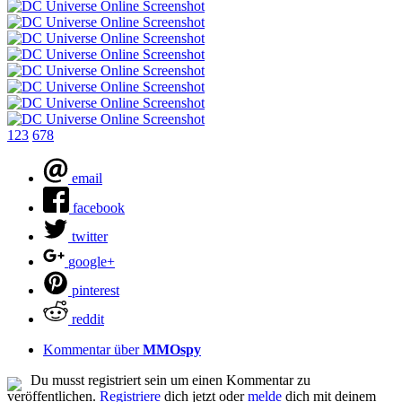
1
2
3
6
7
8
email
facebook
twitter
google+
pinterest
reddit
Kommentar über
MMOspy
Du musst registriert sein um einen Kommentar zu
veröffentlichen.
Registriere
dich jetzt oder
melde
dich mit deinem