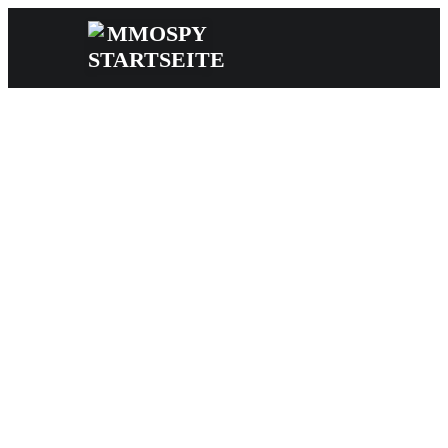
News
Reviews
Games
Videos
MMOwiki