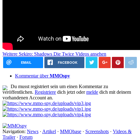
Weitere Sekiro: Shadows Die Twice Videos ansehen
EMAIL
FACEBOOK
Kommentar über
MMOspy
Du musst registriert sein um einen Kommentar zu
veröffentlichen.
Registriere
dich jetzt oder
melde
dich mit deinem
vorhandenen Account an.
Navigation:
News
·
Artikel
·
MMObase
·
Screenshots
·
Videos &
Trailer
·
Forum