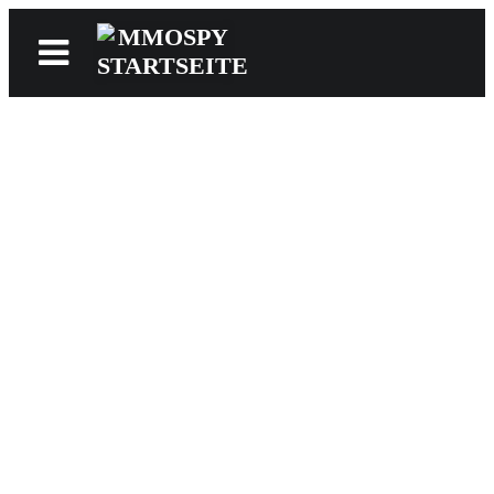
News
Reviews
Games
Videos
MMOwiki