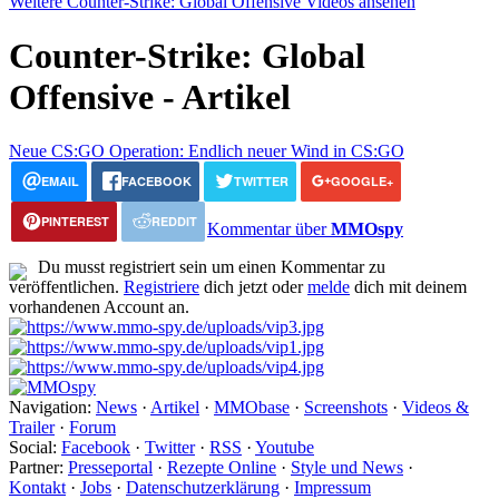
Weitere Counter-Strike: Global Offensive Videos ansehen
Counter-Strike: Global
Offensive - Artikel
Neue CS:GO Operation: Endlich neuer Wind in CS:GO
EMAIL
FACEBOOK
TWITTER
GOOGLE+
PINTEREST
REDDIT
Kommentar über
MMOspy
Du musst registriert sein um einen Kommentar zu
veröffentlichen.
Registriere
dich jetzt oder
melde
dich mit deinem
vorhandenen Account an.
Navigation:
News
·
Artikel
·
MMObase
·
Screenshots
·
Videos &
Trailer
·
Forum
Social:
Facebook
·
Twitter
·
RSS
·
Youtube
Partner:
Presseportal
·
Rezepte Online
·
Style und News
·
Kontakt
·
Jobs
·
Datenschutzerklärung
·
Impressum