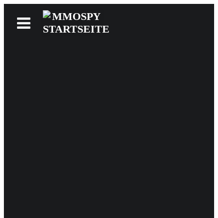
News
Reviews
Games
Videos
MMOwiki