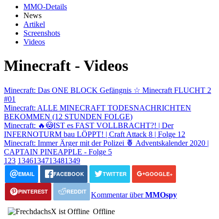
MMO-Details
News
Artikel
Screenshots
Videos
Minecraft - Videos
Minecraft: Das ONE BLOCK Gefängnis ☆ Minecraft FLUCHT 2
#01
Minecraft: ALLE MINECRAFT TODESNACHRICHTEN
BEKOMMEN (12 STUNDEN FOLGE)
Minecraft: 🔥😳IST es FAST VOLLBRACHT?! | Der
INFERNOTURM bau LÖPPT! | Craft Attack 8 | Folge 12
Minecraft: Immer Ärger mit der Polizei 🍍 Adventskalender 2020 |
CAPTAIN PINEAPPLE - Folge 5
1
2
3
1346
1347
1348
1349
EMAIL
FACEBOOK
TWITTER
GOOGLE+
PINTEREST
REDDIT
Kommentar über
MMOspy
Offline