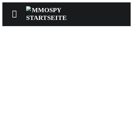
News
Reviews
Games
Videos
MMOwiki