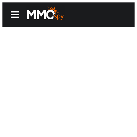
News
Reviews
Games
Videos
MMOwiki