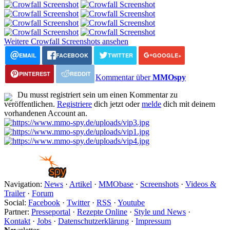
Weitere Crowfall Screenshots ansehen
EMAIL
FACEBOOK
TWITTER
GOOGLE+
PINTEREST
REDDIT
Kommentar über
MMOspy
Du musst registriert sein um einen Kommentar zu
veröffentlichen.
Registriere
dich jetzt oder
melde
dich mit deinem
vorhandenen Account an.
Navigation:
News
·
Artikel
·
MMObase
·
Screenshots
·
Videos &
Trailer
·
Forum
Social:
Facebook
·
Twitter
·
RSS
·
Youtube
Partner:
Presseportal
·
Rezepte Online
·
Style und News
·
Kontakt
·
Jobs
·
Datenschutzerklärung
·
Impressum