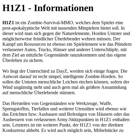
H1Z1 - Informationen
H1Z1
ist ein Zombie-Survival-MMO, welches dem Spieler eine
post-apokalyptische Welt mit tausenden Mitspielern bietet soll. In
dieser wird man sich gegen die Naturelemente, Horden Untoter und
möglicherweise feindlicher Überlebender wehren müssen. Der
Kampf um Ressourcen ist ebenso ein Spielelement wie das Plündern
verlassener Autos, Trucks, Häuser und anderer Unterschlüpfe, mit
dem Ziel an nützliche Gegenstände ranzukommen und das eigene
Überleben zu sichern.
Wo liegt der Unterschied zu DayZ, werden sich einige fragen. Die
Antwort darauf ist recht simpel, intelligente Zombie-Horden. So
sollen die Untoten menschliche Leichen riechen können, sofern der
Wind ungünstig steht und auch gern mal als größere Ansammlung
auf menschliche Überlebende stürmen.
Das Herstellen von Gegenständen wie Werkzeuge, Waffe,
Sprengstoffen, Tierfallen und weiterer Utensilien wird ebenso wie
das Errichten bzw. Ausbauen und Befestigen von Häusern oder das
Ausbessern von verlassenen Army-Stützpunkten in H1Z1 enthalten
sein. Letzteres ist ein weiterer Punkt, der H1Z1 von der direkten
Konkurrenz abhebt. Es wird auch möglich sein, Möbelstücke zu