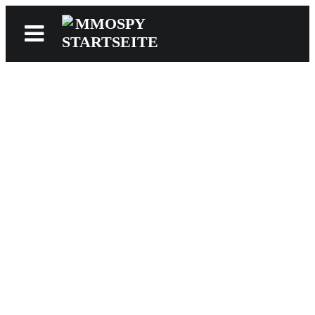
News
Reviews
Games
Videos
MMOwiki