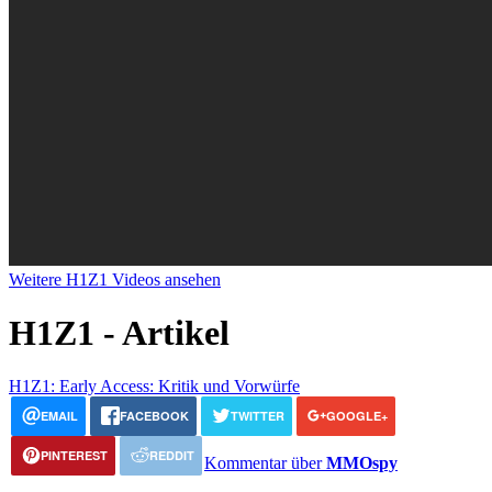
Weitere H1Z1 Videos ansehen
H1Z1 - Artikel
H1Z1: Early Access: Kritik und Vorwürfe
EMAIL
FACEBOOK
TWITTER
GOOGLE+
PINTEREST
REDDIT
Kommentar über
MMOspy