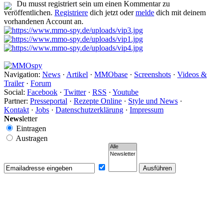
Du musst registriert sein um einen Kommentar zu
veröffentlichen.
Registriere
dich jetzt oder
melde
dich mit deinem
vorhandenen Account an.
Navigation:
News
·
Artikel
·
MMObase
·
Screenshots
·
Videos &
Trailer
·
Forum
Social:
Facebook
·
Twitter
·
RSS
·
Youtube
Partner:
Presseportal
·
Rezepte Online
·
Style und News
·
Kontakt
·
Jobs
·
Datenschutzerklärung
·
Impressum
News
letter
Eintragen
Austragen