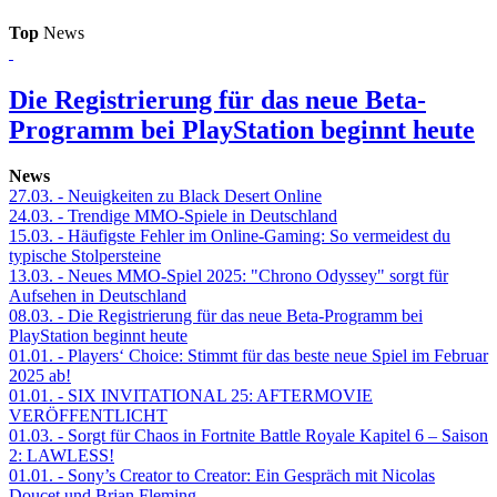
Top
News
Die Registrierung für das neue Beta-
Programm bei PlayStation beginnt heute
News
27.03.
- Neuigkeiten zu Black Desert Online
24.03.
- Trendige MMO-Spiele in Deutschland
15.03.
- Häufigste Fehler im Online-Gaming: So vermeidest du
typische Stolpersteine
13.03.
- Neues MMO-Spiel 2025: "Chrono Odyssey" sorgt für
Aufsehen in Deutschland
08.03.
- Die Registrierung für das neue Beta-Programm bei
PlayStation beginnt heute
01.01.
- Players‘ Choice: Stimmt für das beste neue Spiel im Februar
2025 ab!
01.01.
- SIX INVITATIONAL 25: AFTERMOVIE
VERÖFFENTLICHT
01.03.
- Sorgt für Chaos in Fortnite Battle Royale Kapitel 6 – Saison
2: LAWLESS!
01.01.
- Sony’s Creator to Creator: Ein Gespräch mit Nicolas
Doucet und Brian Fleming