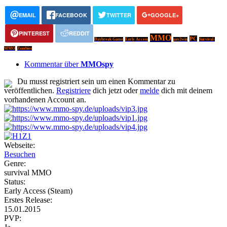
EMAIL
FACEBOOK
TWITTER
GOOGLE+
PINTEREST
REDDIT
MMO
PC
Daybreak Game
Early Access
pay2win
Survival-
MMO
Zombies
Kommentar über
MMOspy
Du musst registriert sein um einen Kommentar zu
veröffentlichen.
Registriere
dich jetzt oder
melde
dich mit deinem
vorhandenen Account an.
Webseite:
Besuchen
Genre:
survival MMO
Status:
Early Access (Steam)
Erstes Release:
15.01.2015
PVP: