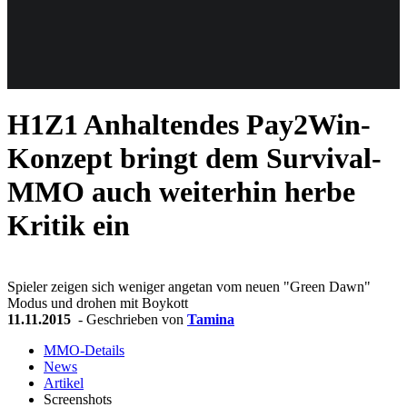
Weiteres
H1Z1
Anhaltendes Pay2Win-
Follow us
Konzept bringt dem Survival-
MMO auch weiterhin herbe
Kritik ein
Spieler zeigen sich weniger angetan vom neuen "Green Dawn"
Anmelden
Modus und drohen mit Boykott
11.11.2015
- Geschrieben von
Tamina
MMO-Details
News
Artikel
Screenshots