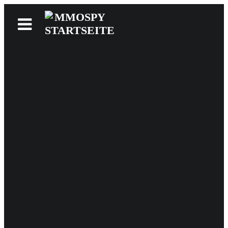
News
Reviews
Games
Videos
MMOwiki