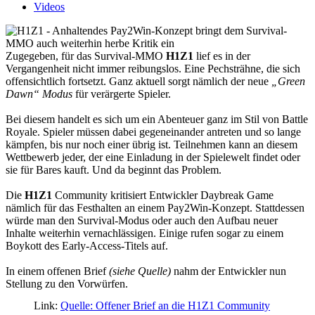
Videos
Zugegeben, für das Survival-MMO
H1Z1
lief es in der
Vergangenheit nicht immer reibungslos. Eine Pechsträhne, die sich
offensichtlich fortsetzt. Ganz aktuell sorgt nämlich der neue
„Green
Dawn“ Modus
für verärgerte Spieler.
Bei diesem handelt es sich um ein Abenteuer ganz im Stil von Battle
Royale. Spieler müssen dabei gegeneinander antreten und so lange
kämpfen, bis nur noch einer übrig ist. Teilnehmen kann an diesem
Wettbewerb jeder, der eine Einladung in der Spielewelt findet oder
sie für Bares kauft. Und da beginnt das Problem.
Die
H1Z1
Community kritisiert Entwickler Daybreak Game
nämlich für das Festhalten an einem Pay2Win-Konzept. Stattdessen
würde man den Survival-Modus oder auch den Aufbau neuer
Inhalte weiterhin vernachlässigen. Einige rufen sogar zu einem
Boykott des Early-Access-Titels auf.
In einem offenen Brief
(siehe Quelle)
nahm der Entwickler nun
Stellung zu den Vorwürfen.
Link:
Quelle: Offener Brief an die H1Z1 Community