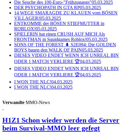
Die Seuche des 100-Euro-"Frühzugangs"
05.03.2025
DER PSYCHOPATH IN GTA RP
05.03.2025
14 WEGE SMARAGDE ZU KLAUEN vom BÖSEN
VILLAGER!
05.03.2025
ENTKOMME der BÖSEN STIEFMUTTER in
ROBLOX!
05.03.2025
SPIELERIN hat einen CRUSH AUF MICH Als
FRONTMAN in Squidgames Roblox!
05.03.2025
SONS OF THE FOREST 🌲 S2E094: Die GOLDEN
BOYS bauen den WALK OF PAIN
05.03.2025
DIESES VIDEO ENDET WENN ICH UNREAL BIN
ODER 1 MATCH VERLIERE 🏆
04.03.2025
DIESES VIDEO ENDET WENN ICH UNREAL BIN
ODER 1 MATCH VERLIERE 🏆
04.03.2025
I WON THE NLC!
04.03.2025
I WON THE NLC!
04.03.2025
Verwandte
MMO-News
H1Z1
Schon wieder werden die Server
beim Survival-MMO leer gefegt