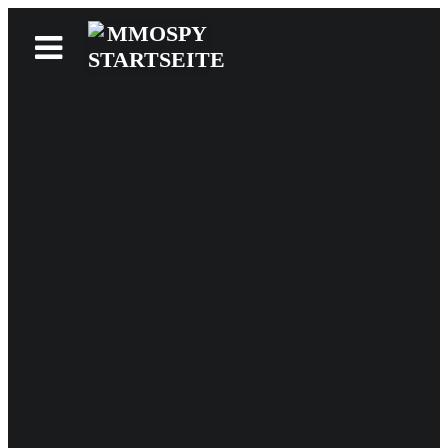
News
Reviews
Games
Videos
MMOwiki