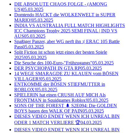
DIE ABSOLUTE CHAOS FOLGE - (AMONG
US)
05.03.2025
Domtendo HACKT die WOLKENWELT in SUPER
MARIO!
05.03.2025
INDIA VS AUSTRALIA FULL MATCH HIGHLIGHTS
ICC Champions Trophy 2025 SEMI FINAL | IND VS
AUS
05.03.2025
Spaßiger Panzer, aber WG nerft ihn :( ERAC 105 Battle
Pass
05.03.2025
Split Fiction ist schon jetzt eines der besten Spiele
2025!
05.03.2025
Die Seuche des 100-Euro-"Frühzugangs"
05.03.2025
DER PSYCHOPATH IN GTA RP
05.03.2025
14 WEGE SMARAGDE ZU KLAUEN vom BÖSEN
VILLAGER!
05.03.2025
ENTKOMME der BÖSEN STIEFMUTTER in
ROBLOX!
05.03.2025
SPIELERIN hat einen CRUSH AUF MICH Als
FRONTMAN in Squidgames Roblox!
05.03.2025
SONS OF THE FOREST 🌲 S2E094: Die GOLDEN
BOYS bauen den WALK OF PAIN
05.03.2025
DIESES VIDEO ENDET WENN ICH UNREAL BIN
ODER 1 MATCH VERLIERE 🏆
04.03.2025
DIESES VIDEO ENDET WENN ICH UNREAL BIN