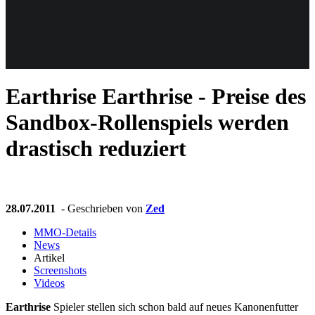
Weiteres
Earthrise
Earthrise - Preise des
Follow us
Sandbox-Rollenspiels werden
drastisch reduziert
28.07.2011
- Geschrieben von
Zed
Anmelden
MMO-Details
News
Artikel
Screenshots
Videos
Earthrise
Spieler stellen sich schon bald auf neues Kanonenfutter