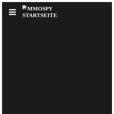
News
Reviews
Games
Videos
MMOwiki