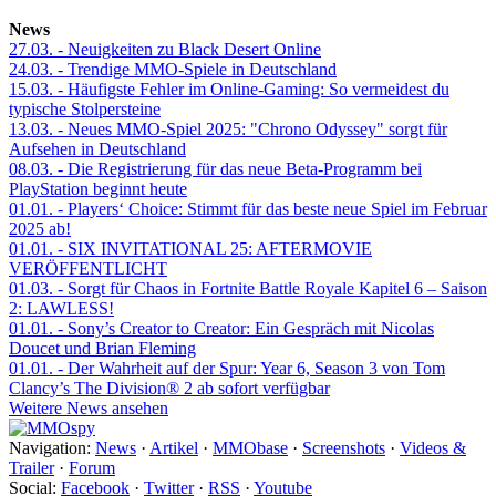
News
27.03.
- Neuigkeiten zu Black Desert Online
24.03.
- Trendige MMO-Spiele in Deutschland
15.03.
- Häufigste Fehler im Online-Gaming: So vermeidest du
typische Stolpersteine
13.03.
- Neues MMO-Spiel 2025: "Chrono Odyssey" sorgt für
Aufsehen in Deutschland
08.03.
- Die Registrierung für das neue Beta-Programm bei
PlayStation beginnt heute
01.01.
- Players‘ Choice: Stimmt für das beste neue Spiel im Februar
2025 ab!
01.01.
- SIX INVITATIONAL 25: AFTERMOVIE
VERÖFFENTLICHT
01.03.
- Sorgt für Chaos in Fortnite Battle Royale Kapitel 6 – Saison
2: LAWLESS!
01.01.
- Sony’s Creator to Creator: Ein Gespräch mit Nicolas
Doucet und Brian Fleming
01.01.
- Der Wahrheit auf der Spur: Year 6, Season 3 von Tom
Clancy’s The Division® 2 ab sofort verfügbar
Weitere News ansehen
Navigation:
News
·
Artikel
·
MMObase
·
Screenshots
·
Videos &
Trailer
·
Forum
Social:
Facebook
·
Twitter
·
RSS
·
Youtube