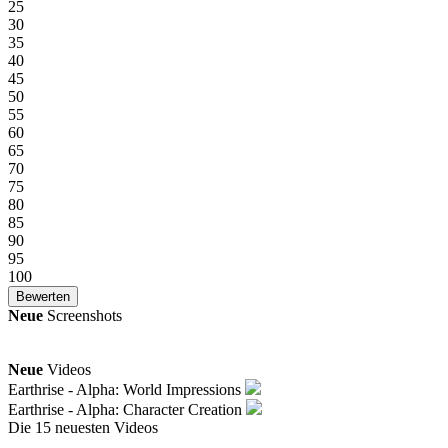
25
30
35
40
45
50
55
60
65
70
75
80
85
90
95
100
Neue
Screenshots
Neue
Videos
Earthrise - Alpha: World Impressions
Earthrise - Alpha: Character Creation
Die 15 neuesten Videos