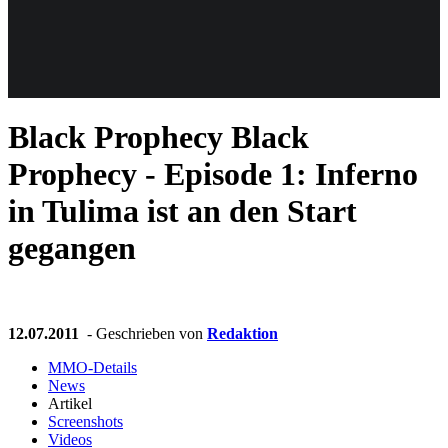
Weiteres
Black Prophecy
Black
Follow us
Prophecy - Episode 1: Inferno
in Tulima ist an den Start
gegangen
Anmelden
12.07.2011
- Geschrieben von
Redaktion
MMO-Details
News
Artikel
Screenshots
Videos