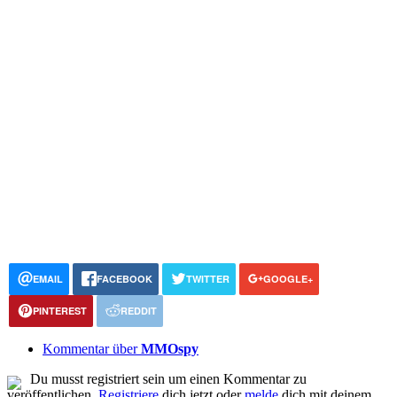
EMAIL
FACEBOOK
TWITTER
GOOGLE+
PINTEREST
REDDIT
Kommentar über
MMOspy
Du musst registriert sein um einen Kommentar zu
veröffentlichen.
Registriere
dich jetzt oder
melde
dich mit deinem