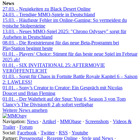
News
27.03.
- Neuigkeiten zu Black Desert Online
24.03.
- Trendige MMO-Spiele in Deutschland
15.03.
- Häufigste Fehler im Online-Gaming: So vermeidest du
typische Stolpersteine
13.03.
- Neues MMO-Spiel 2025: "Chrono Odyssey" sorgt für
Aufsehen in Deutschland
08.03.
- Die Registrierung für das neue Beta-Programm bei
PlayStation beginnt heute
01.01.
- Players‘ Choice: Stimmt für das beste neue Spiel im Februar
2025 ab!
01.01.
- SIX INVITATIONAL 25: AFTERMOVIE
VERÖFFENTLICHT
01.03.
- Sorgt für Chaos in Fortnite Battle Royale Kapitel 6 – Saison
2: LAWLESS!
01.01.
- Sony’s Creator to Creator: Ein Gespräch mit Nicolas
Doucet und Brian Fleming
01.01.
- Der Wahrheit auf der Spur: Year 6, Season 3 von Tom
Clancy’s The Division® 2 ab sofort verfügbar
Weitere News ansehen
Navigation:
News
·
Artikel
·
MMObase
·
Screenshots
·
Videos &
Trailer
·
Forum
Social:
Facebook
·
Twitter
·
RSS
·
Youtube
Partner:
Presseportal
·
Rezepte Online
·
Style und News
·