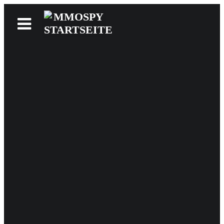
News
Reviews
Games
Videos
MMOwiki