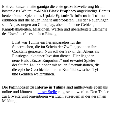
Erst vor kurzem hatte gamigo die erste große Erweiterung für ihr
kostenloses Weltraum-MMO
Black Prophecy
angekündigt. Bereits
heute können Spieler das Update
Episode 1: Inferno in Tulima
erkunden und die neuen Inhalte ausprobieren. Teil der Neuerungen
sind Anpassungen am Gameplay, aber auch neue Gebiete,
Kampffähigkeiten, Missionen, Waffen und überarbeitete Elemente
des User-Interfaces hielten Einzug.
Einst war Tulima ein Ferienparadies für die
Superreichen, die im Schein der Zwillingssonnen ihre
Cocktails genossen. Nun soll der Sektor den Aliens als
Einstiegspunkt einer Invasion dienen. Hier liegt der
neue Hub, „Enzos Emporium,“ und erwartet Spieler
der Stufen 14 und höher mit neuen Storymissionen, die
die epische Geschichte um den Konflikt zwischen Tyi
und Geniden weiterführen.
Die Patchnotizen zu
Inferno in Tulima
sind mittlerweile ebenfalls
online und können an
dieser Stelle
eingesehen werden. Den Trailer
zur Erweiterung präsentieren wir Euch außerdem in der gesamten
Meldung.