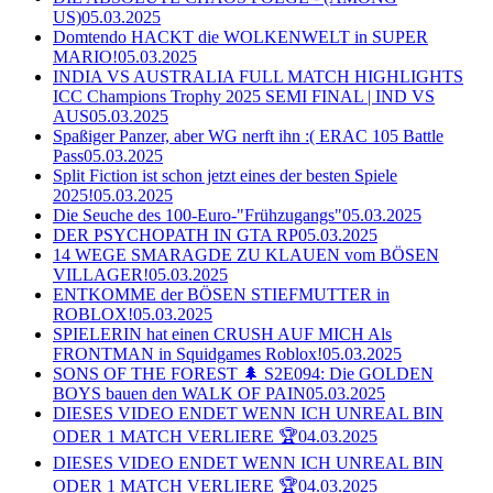
US)
05.03.2025
Domtendo HACKT die WOLKENWELT in SUPER
MARIO!
05.03.2025
INDIA VS AUSTRALIA FULL MATCH HIGHLIGHTS
ICC Champions Trophy 2025 SEMI FINAL | IND VS
AUS
05.03.2025
Spaßiger Panzer, aber WG nerft ihn :( ERAC 105 Battle
Pass
05.03.2025
Split Fiction ist schon jetzt eines der besten Spiele
2025!
05.03.2025
Die Seuche des 100-Euro-"Frühzugangs"
05.03.2025
DER PSYCHOPATH IN GTA RP
05.03.2025
14 WEGE SMARAGDE ZU KLAUEN vom BÖSEN
VILLAGER!
05.03.2025
ENTKOMME der BÖSEN STIEFMUTTER in
ROBLOX!
05.03.2025
SPIELERIN hat einen CRUSH AUF MICH Als
FRONTMAN in Squidgames Roblox!
05.03.2025
SONS OF THE FOREST 🌲 S2E094: Die GOLDEN
BOYS bauen den WALK OF PAIN
05.03.2025
DIESES VIDEO ENDET WENN ICH UNREAL BIN
ODER 1 MATCH VERLIERE 🏆
04.03.2025
DIESES VIDEO ENDET WENN ICH UNREAL BIN
ODER 1 MATCH VERLIERE 🏆
04.03.2025