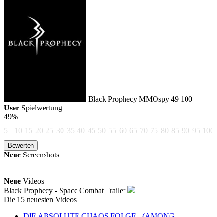
Black Prophecy
MMOspy
49
100
User
Spielwertung
49%
5
10
15
20
25
30
35
40
45
50
55
60
65
70
75
80
85
90
95
100
Neue
Screenshots
Neue
Videos
Black Prophecy - Space Combat Trailer
Die 15 neuesten Videos
DIE ABSOLUTE CHAOS FOLGE - (AMONG