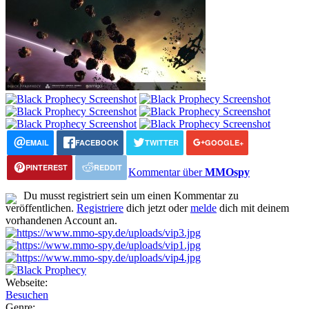
EMAIL
FACEBOOK
TWITTER
GOOGLE+
PINTEREST
REDDIT
Kommentar über
MMOspy
Du musst registriert sein um einen Kommentar zu
veröffentlichen.
Registriere
dich jetzt oder
melde
dich mit deinem
vorhandenen Account an.
Webseite:
Besuchen
Genre: