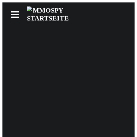
News
Reviews
Games
Videos
MMOwiki