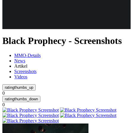
Weiteres
Black Prophecy - Screenshots
Follow us
MMO-Details
News
Artikel
Screenshots
Videos
0
Anmelden
0