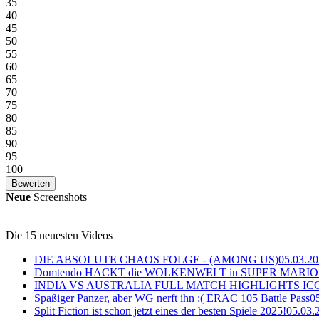
35
40
45
50
55
60
65
70
75
80
85
90
95
100
Neue
Screenshots
Die 15 neuesten Videos
DIE ABSOLUTE CHAOS FOLGE - (AMONG US)
05.03.2
Domtendo HACKT die WOLKENWELT in SUPER MARIO
INDIA VS AUSTRALIA FULL MATCH HIGHLIGHTS ICC Ch
Spaßiger Panzer, aber WG nerft ihn :( ERAC 105 Battle Pass
0
Split Fiction ist schon jetzt eines der besten Spiele 2025!
05.03.