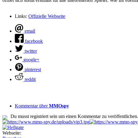
öffnet sich somit erstmals für alle interessierten Spieler. Wie Ihr eben
Links:
Offizielle Webseite
email
facebook
twitter
google+
pinterest
reddit
Kommentar über
MMOspy
Du musst registriert sein um einen Kommentar zu veröffentlichen
Webseite: