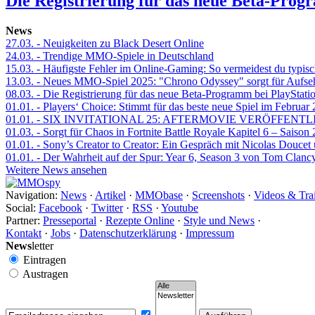
Die Registrierung für das neue Beta-Prog
News
27.03.
- Neuigkeiten zu Black Desert Online
24.03.
- Trendige MMO-Spiele in Deutschland
15.03.
- Häufigste Fehler im Online-Gaming: So vermeidest du typisc
13.03.
- Neues MMO-Spiel 2025: "Chrono Odyssey" sorgt für Aufse
08.03.
- Die Registrierung für das neue Beta-Programm bei PlayStati
01.01.
- Players‘ Choice: Stimmt für das beste neue Spiel im Februar
01.01.
- SIX INVITATIONAL 25: AFTERMOVIE VERÖFFENTL
01.03.
- Sorgt für Chaos in Fortnite Battle Royale Kapitel 6 – Sais
01.01.
- Sony’s Creator to Creator: Ein Gespräch mit Nicolas Doucet
01.01.
- Der Wahrheit auf der Spur: Year 6, Season 3 von Tom Clancy
Weitere News ansehen
Navigation:
News
·
Artikel
·
MMObase
·
Screenshots
·
Videos & Trai
Social:
Facebook
·
Twitter
·
RSS
·
Youtube
Partner:
Presseportal
·
Rezepte Online
·
Style und News
·
Kontakt
·
Jobs
·
Datenschutzerklärung
·
Impressum
News
letter
Eintragen
Austragen