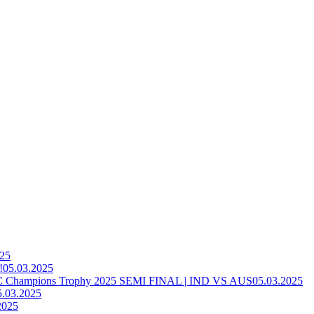
025
!
05.03.2025
ampions Trophy 2025 SEMI FINAL | IND VS AUS
05.03.2025
5.03.2025
2025