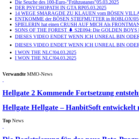
Die Seuche des 100-Euro-"Frühzugangs"
05.03.2025
DER PSYCHOPATH IN GTA RP
05.03.2025
14 WEGE SMARAGDE ZU KLAUEN vom BÖSEN VILL
ENTKOMME der BÖSEN STIEFMUTTER in ROBLOX!
05
SPIELERIN hat einen CRUSH AUF MICH Als FRONTMAN i
SONS OF THE FOREST 🌲 S2E094: Die GOLDEN BOYS 
DIESES VIDEO ENDET WENN ICH UNREAL BIN ODER
DIESES VIDEO ENDET WENN ICH UNREAL BIN ODER
I WON THE NLC!
04.03.2025
I WON THE NLC!
04.03.2025
Verwandte
MMO-News
Hellgate 2
Kommende Fortsetzung entsteht
Hellgate
Hellgate – HanbitSoft entwickelt
Top
News