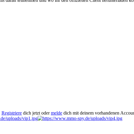
falls daran teilnehmen und wo Ihr den offiziellen Client herunterladen kön
.
Registriere
dich jetzt oder
melde
dich mit deinem vorhandenen Accoun