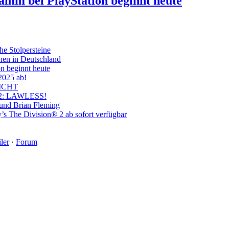
ramm bei PlayStation beginnt heute
he Stolpersteine
hen in Deutschland
on beginnt heute
 2025 ab!
ICHT
on 2: LAWLESS!
 und Brian Fleming
’s The Division® 2 ab sofort verfügbar
ler
·
Forum