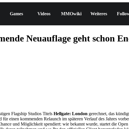
Games
Videos
MMOwiki
Weiteres
Follo
ende Neuauflage geht schon Ende
stigen Flagship Studios Titels
Hellgate: London
gerechnet, das kündigt
für einen kommenden Relaunch im späteren Verlauf des Jahres vorbereit
ance und Möglichkeit spendiert: wie bekannt wurde, startet die Open