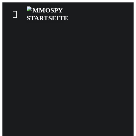
News
Reviews
Games
Videos
MMOwiki