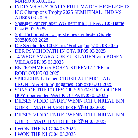
MARIO!
05.03.2025
INDIA VS AUSTRALIA FULL MATCH HIGHLIGHTS
ICC Champions Trophy 2025 SEMI FINAL | IND VS
AUS
05.03.2025
Spaßiger Panzer, aber WG nerft ihn :( ERAC 105 Battle
Pass
05.03.2025
Split Fiction ist schon jetzt eines der besten Spiele
2025!
05.03.2025
Die Seuche des 100-Euro-"Frühzugangs"
05.03.2025
DER PSYCHOPATH IN GTA RP
05.03.2025
14 WEGE SMARAGDE ZU KLAUEN vom BÖSEN
VILLAGER!
05.03.2025
ENTKOMME der BÖSEN STIEFMUTTER in
ROBLOX!
05.03.2025
SPIELERIN hat einen CRUSH AUF MICH Als
FRONTMAN in Squidgames Roblox!
05.03.2025
SONS OF THE FOREST 🌲 S2E094: Die GOLDEN
BOYS bauen den WALK OF PAIN
05.03.2025
DIESES VIDEO ENDET WENN ICH UNREAL BIN
ODER 1 MATCH VERLIERE 🏆
04.03.2025
DIESES VIDEO ENDET WENN ICH UNREAL BIN
ODER 1 MATCH VERLIERE 🏆
04.03.2025
I WON THE NLC!
04.03.2025
I WON THE NLC!
04.03.2025