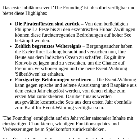
Das erste Jubiläumsevent 'The Founding' ist ab sofort verfügbar und
bietet diese Highlights:
Die Piratenfürsten sind zurück
– Von dem berüchtigten
Philippe La Peste bis zu den exzentrischen Hubac-Zwillingen
können diese furchterregenden Bedrohungen auf hoher See
bekämpft werden.
Zeitlich begrenztes Weltereignis
– Bergungstaucher haben
die Exeter ihrer Ladung beraubt und versuchen nun, ihre
Beute aus dem Indischen Ozean zu schaffen. Es gilt ihre
Konvois zu jagen und zu versenken, um die Chance auf
Premium-Verschönerungen und die neue Event-Währung
'Silberlöwen' zu erhalten.
Einzigartige Belohnungen verdienen
– Die Event-Währung
kann gegen epische und seltene Ausrüstung und Baupläne aus
dem ersten Jahr eingelöst werden, von denen einige zum
ersten Mal zurückkehren. Darüber hinaus werden
ausgewählte kosmetische Sets aus dem ersten Jahr ebenfalls
zum Kauf für Event-Währung verfügbar sein.
'The Founding' ermöglicht auf ein Jahr voller saisonaler Inhalte mit
einzigartigen Charakteren, wichtigen Funktionsupdates und
Verbesserungen beim Spielkomfort zurückzublicken.