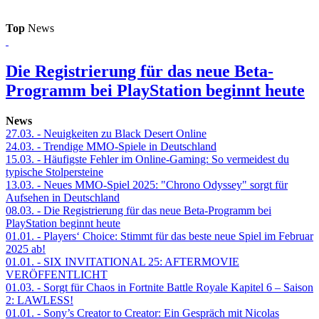
Top
News
Die Registrierung für das neue Beta-
Programm bei PlayStation beginnt heute
News
27.03.
- Neuigkeiten zu Black Desert Online
24.03.
- Trendige MMO-Spiele in Deutschland
15.03.
- Häufigste Fehler im Online-Gaming: So vermeidest du
typische Stolpersteine
13.03.
- Neues MMO-Spiel 2025: "Chrono Odyssey" sorgt für
Aufsehen in Deutschland
08.03.
- Die Registrierung für das neue Beta-Programm bei
PlayStation beginnt heute
01.01.
- Players‘ Choice: Stimmt für das beste neue Spiel im Februar
2025 ab!
01.01.
- SIX INVITATIONAL 25: AFTERMOVIE
VERÖFFENTLICHT
01.03.
- Sorgt für Chaos in Fortnite Battle Royale Kapitel 6 – Saison
2: LAWLESS!
01.01.
- Sony’s Creator to Creator: Ein Gespräch mit Nicolas