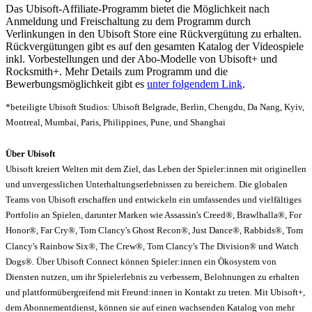
Das Ubisoft-Affiliate-Programm bietet die Möglichkeit nach
Anmeldung und Freischaltung zu dem Programm durch
Verlinkungen in den Ubisoft Store eine Rückvergütung zu erhalten.
Rückvergütungen gibt es auf den gesamten Katalog der Videospiele
inkl. Vorbestellungen und der Abo-Modelle von Ubisoft+ und
Rocksmith+. Mehr Details zum Programm und die
Bewerbungsmöglichkeit gibt es
unter folgendem Link
.
*beteiligte Ubisoft Studios: Ubisoft Belgrade, Berlin, Chengdu, Da Nang, Kyiv,
Montreal, Mumbai, Paris, Philippines, Pune, und Shanghai
Über Ubisoft
Ubisoft kreiert Welten mit dem Ziel, das Leben der Spieler:innen mit originellen
und unvergesslichen Unterhaltungserlebnissen zu bereichern. Die globalen
Teams von Ubisoft erschaffen und entwickeln ein umfassendes und vielfältiges
Portfolio an Spielen, darunter Marken wie Assassin's Creed®, Brawlhalla®, For
Honor®, Far Cry®, Tom Clancy's Ghost Recon®, Just Dance®, Rabbids®, Tom
Clancy's Rainbow Six®, The Crew®, Tom Clancy's The Division® und Watch
Dogs®. Über Ubisoft Connect können Spieler:innen ein Ökosystem von
Diensten nutzen, um ihr Spielerlebnis zu verbessern, Belohnungen zu erhalten
und plattformübergreifend mit Freund:innen in Kontakt zu treten. Mit Ubisoft+,
dem Abonnementdienst, können sie auf einen wachsenden Katalog von mehr