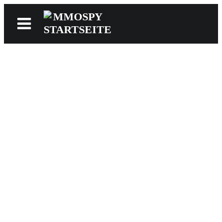
News
Reviews
Games
Videos
MMOwiki