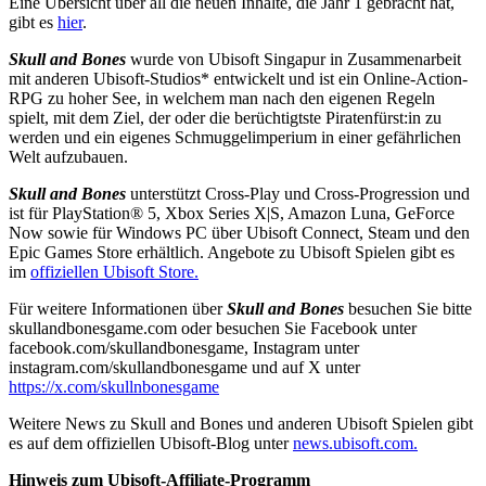
Eine Übersicht über all die neuen Inhalte, die Jahr 1 gebracht hat,
gibt es
hier
.
Skull and Bones
wurde von Ubisoft Singapur in Zusammenarbeit
mit anderen Ubisoft-Studios* entwickelt und ist ein Online-Action-
RPG zu hoher See, in welchem man nach den eigenen Regeln
spielt, mit dem Ziel, der oder die berüchtigtste Piratenfürst:in zu
werden und ein eigenes Schmuggelimperium in einer gefährlichen
Welt aufzubauen.
Skull and Bones
unterstützt Cross-Play und Cross-Progression und
ist für PlayStation® 5, Xbox Series X|S, Amazon Luna, GeForce
Now sowie für Windows PC über Ubisoft Connect, Steam und den
Epic Games Store erhältlich. Angebote zu Ubisoft Spielen gibt es
im
offiziellen Ubisoft Store.
Für weitere Informationen über
Skull and Bones
besuchen Sie bitte
skullandbonesgame.com oder besuchen Sie Facebook unter
facebook.com/skullandbonesgame, Instagram unter
instagram.com/skullandbonesgame und auf X unter
https://x.com/skullnbonesgame
Weitere News zu Skull and Bones und anderen Ubisoft Spielen gibt
es auf dem offiziellen Ubisoft-Blog unter
news.ubisoft.com.
Hinweis zum Ubisoft-Affiliate-Programm