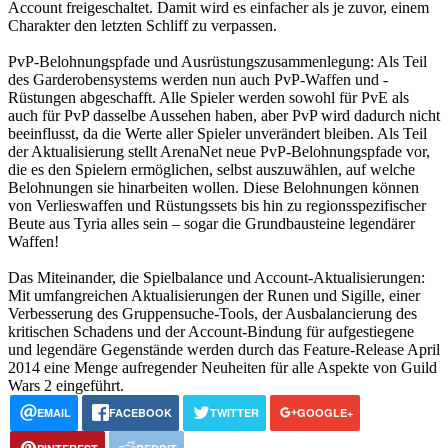
Account freigeschaltet. Damit wird es einfacher als je zuvor, einem
Charakter den letzten Schliff zu verpassen.
PvP-Belohnungspfade und Ausrüstungszusammenlegung: Als Teil
des Garderobensystems werden nun auch PvP-Waffen und -
Rüstungen abgeschafft. Alle Spieler werden sowohl für PvE als
auch für PvP dasselbe Aussehen haben, aber PvP wird dadurch nicht
beeinflusst, da die Werte aller Spieler unverändert bleiben. Als Teil
der Aktualisierung stellt ArenaNet neue PvP-Belohnungspfade vor,
die es den Spielern ermöglichen, selbst auszuwählen, auf welche
Belohnungen sie hinarbeiten wollen. Diese Belohnungen können
von Verlieswaffen und Rüstungssets bis hin zu regionsspezifischer
Beute aus Tyria alles sein – sogar die Grundbausteine legendärer
Waffen!
Das Miteinander, die Spielbalance und Account-Aktualisierungen:
Mit umfangreichen Aktualisierungen der Runen und Sigille, einer
Verbesserung des Gruppensuche-Tools, der Ausbalancierung des
kritischen Schadens und der Account-Bindung für aufgestiegene
und legendäre Gegenstände werden durch das Feature-Release April
2014 eine Menge aufregender Neuheiten für alle Aspekte von Guild
Wars 2 eingeführt.
EMAIL
FACEBOOK
TWITTER
GOOGLE+