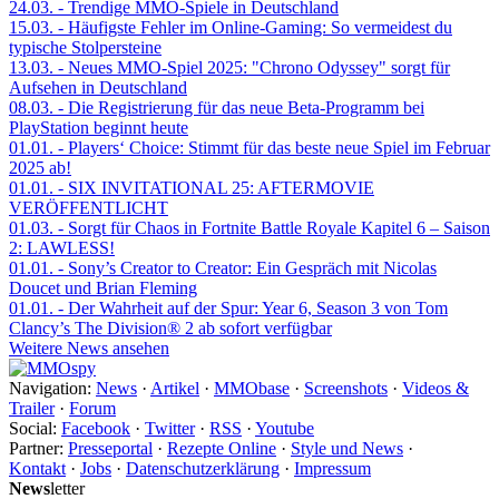
24.03.
- Trendige MMO-Spiele in Deutschland
15.03.
- Häufigste Fehler im Online-Gaming: So vermeidest du
typische Stolpersteine
13.03.
- Neues MMO-Spiel 2025: "Chrono Odyssey" sorgt für
Aufsehen in Deutschland
08.03.
- Die Registrierung für das neue Beta-Programm bei
PlayStation beginnt heute
01.01.
- Players‘ Choice: Stimmt für das beste neue Spiel im Februar
2025 ab!
01.01.
- SIX INVITATIONAL 25: AFTERMOVIE
VERÖFFENTLICHT
01.03.
- Sorgt für Chaos in Fortnite Battle Royale Kapitel 6 – Saison
2: LAWLESS!
01.01.
- Sony’s Creator to Creator: Ein Gespräch mit Nicolas
Doucet und Brian Fleming
01.01.
- Der Wahrheit auf der Spur: Year 6, Season 3 von Tom
Clancy’s The Division® 2 ab sofort verfügbar
Weitere News ansehen
Navigation:
News
·
Artikel
·
MMObase
·
Screenshots
·
Videos &
Trailer
·
Forum
Social:
Facebook
·
Twitter
·
RSS
·
Youtube
Partner:
Presseportal
·
Rezepte Online
·
Style und News
·
Kontakt
·
Jobs
·
Datenschutzerklärung
·
Impressum
News
letter