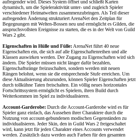
aufregender wird. Dieses System öffnet und schließt Karten
dynamisch, um die Spieleraktivität unter- und zugleich Spieler
verschiedener Heimatwelten zusammenzubringen. Als Teil dieser
aufregenden Änderung strukturiert ArenaNet den Zeitplan für
Begegnungen mit Welten-Bossen neu und ermöglicht es Gilden, die
anspruchsvollsten Ereignisse zu starten, die es in der Welt von Guild
Wars 2 gibt.
Eigenschaften in Hülle und Fülle:
ArenaNet führt 40 neue
Eigenschaften ein, die sich auf alle Eigenschaftenreihen und alle
Klassen auswirken werden. Der Zugang zu Eigenschaften wird sich
ändern. Die Spieler müssen nicht länger dafür bezahlen,
Eigenschaftsränge freizuschalten, sondern werden mit neuen
Rängen belohnt, wenn sie die entsprechende Stufe erreichen. Um
diese Aktualisierung abzurunden, können Spieler Eigenschaften jetzt
durch tollkühne Taten freischalten. Ein völlig neues horizontales
Fortschrittssystem ermöglicht es Spielern, ihren Build durch
Weiterkommen im Spiel zu individualisieren.
Account-Garderobe:
Durch die Account-Garderobe wird es für
Spieler ganz einfach, das Aussehen ihrer Charaktere durch die
Nutzung von account-gebundenen modischen Gegenständen zu
individualisieren. Jeder Skin, den in Guild Wars 2 freigeschaltet
wird, kann jetzt für jeden Charakter eines Accounts verwendet
werden. Zusätzlich dazu werden auch Farben für den gesamten