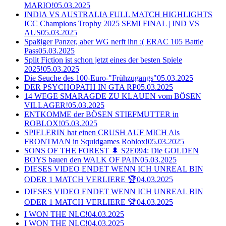
MARIO!
05.03.2025
INDIA VS AUSTRALIA FULL MATCH HIGHLIGHTS
ICC Champions Trophy 2025 SEMI FINAL | IND VS
AUS
05.03.2025
Spaßiger Panzer, aber WG nerft ihn :( ERAC 105 Battle
Pass
05.03.2025
Split Fiction ist schon jetzt eines der besten Spiele
2025!
05.03.2025
Die Seuche des 100-Euro-"Frühzugangs"
05.03.2025
DER PSYCHOPATH IN GTA RP
05.03.2025
14 WEGE SMARAGDE ZU KLAUEN vom BÖSEN
VILLAGER!
05.03.2025
ENTKOMME der BÖSEN STIEFMUTTER in
ROBLOX!
05.03.2025
SPIELERIN hat einen CRUSH AUF MICH Als
FRONTMAN in Squidgames Roblox!
05.03.2025
SONS OF THE FOREST 🌲 S2E094: Die GOLDEN
BOYS bauen den WALK OF PAIN
05.03.2025
DIESES VIDEO ENDET WENN ICH UNREAL BIN
ODER 1 MATCH VERLIERE 🏆
04.03.2025
DIESES VIDEO ENDET WENN ICH UNREAL BIN
ODER 1 MATCH VERLIERE 🏆
04.03.2025
I WON THE NLC!
04.03.2025
I WON THE NLC!
04.03.2025