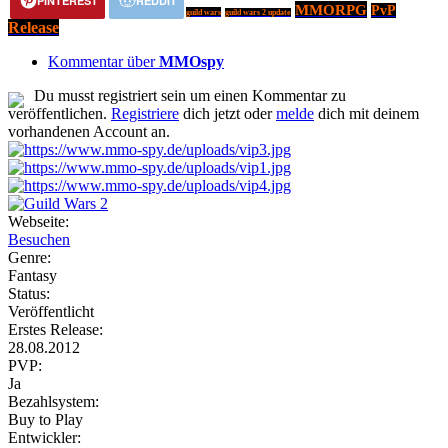
PINTEREST
REDDIT
MMORPG
PvP
guild wars
guild wars 2 update
Release
Kommentar über
MMOspy
Du musst registriert sein um einen Kommentar zu
veröffentlichen.
Registriere
dich jetzt oder
melde
dich mit deinem
vorhandenen Account an.
Webseite:
Besuchen
Genre:
Fantasy
Status:
Veröffentlicht
Erstes Release:
28.08.2012
PVP:
Ja
Bezahlsystem:
Buy to Play
Entwickler: