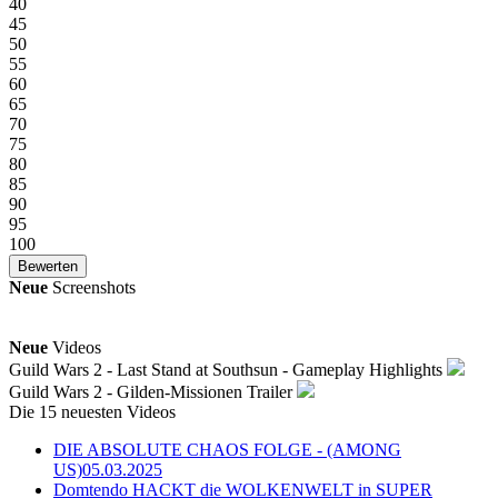
40
45
50
55
60
65
70
75
80
85
90
95
100
Neue
Screenshots
Neue
Videos
Guild Wars 2 - Last Stand at Southsun - Gameplay Highlights
Guild Wars 2 - Gilden-Missionen Trailer
Die 15 neuesten Videos
DIE ABSOLUTE CHAOS FOLGE - (AMONG
US)
05.03.2025
Domtendo HACKT die WOLKENWELT in SUPER