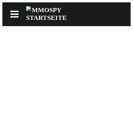
News
Reviews
Games
Videos
MMOwiki