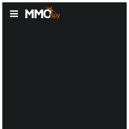
News
Reviews
Games
Videos
MMOwiki