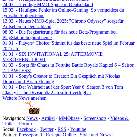
24.03.
- Trendige MMO-Spiele in Deutschland
15.03.
- Häufigste Fehler im Online-Gaming: So vermeidest du
typische Stolpersteine
13.03.
- Neues MMO-Spiel 2025: "Chrono Odyssey" sorgt für
Aufsehen in Deutschland
08.03.
- Die Registrierung für das neue Beta-Programm bei
PlayStation beginnt heute
01.01.
- Players‘ Choice: Stimmt für das beste neue Spiel im Februar
2025 ab!
01.01.
- SIX INVITATIONAL 25: AFTERMOVIE
VERÖFFENTLICHT
01.03.
- Sorgt für Chaos in Fortnite Battle Royale Kapitel 6 – Saison
2: LAWLESS!
01.01.
- Sony’s Creator to Creator: Ein Gespräch mit Nicolas
Doucet und Brian Fleming
01.01.
- Der Wahrheit auf der Spur: Year 6, Season 3 von Tom
Clancy’s The Division® 2 ab sofort verfügbar
Weitere News ansehen
Navigation:
News
·
Artikel
·
MMObase
·
Screenshots
·
Videos &
Trailer
·
Forum
Social:
Facebook
·
Twitter
·
RSS
·
Youtube
Partner:
Presseportal
·
Rezepte Online
·
Style und News
·