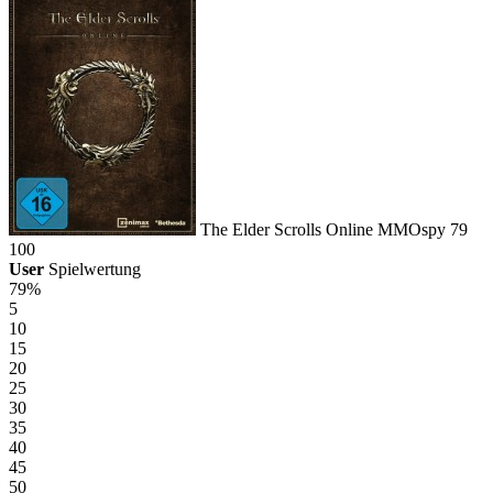
The Elder Scrolls Online
MMOspy
79
100
User
Spielwertung
79%
5
10
15
20
25
30
35
40
45
50