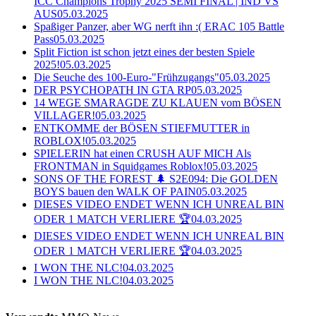
ICC Champions Trophy 2025 SEMI FINAL | IND VS
AUS
05.03.2025
Spaßiger Panzer, aber WG nerft ihn :( ERAC 105 Battle
Pass
05.03.2025
Split Fiction ist schon jetzt eines der besten Spiele
2025!
05.03.2025
Die Seuche des 100-Euro-"Frühzugangs"
05.03.2025
DER PSYCHOPATH IN GTA RP
05.03.2025
14 WEGE SMARAGDE ZU KLAUEN vom BÖSEN
VILLAGER!
05.03.2025
ENTKOMME der BÖSEN STIEFMUTTER in
ROBLOX!
05.03.2025
SPIELERIN hat einen CRUSH AUF MICH Als
FRONTMAN in Squidgames Roblox!
05.03.2025
SONS OF THE FOREST 🌲 S2E094: Die GOLDEN
BOYS bauen den WALK OF PAIN
05.03.2025
DIESES VIDEO ENDET WENN ICH UNREAL BIN
ODER 1 MATCH VERLIERE 🏆
04.03.2025
DIESES VIDEO ENDET WENN ICH UNREAL BIN
ODER 1 MATCH VERLIERE 🏆
04.03.2025
I WON THE NLC!
04.03.2025
I WON THE NLC!
04.03.2025