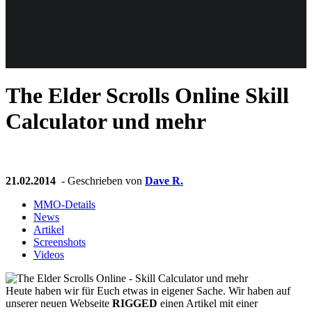
Weiteres
The Elder Scrolls Online
Skill
Follow us
Calculator und mehr
21.02.2014
- Geschrieben von
Dave R.
MMO-Details
News
Anmelden
Artikel
Screenshots
Videos
Heute haben wir für Euch etwas in eigener Sache. Wir haben auf
unserer neuen Webseite
RIGGED
einen Artikel mit einer