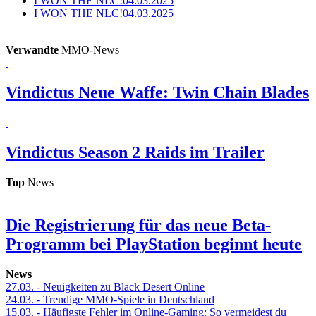
I WON THE NLC!
04.03.2025
I WON THE NLC!
04.03.2025
Verwandte
MMO-News
Vindictus
Neue Waffe: Twin Chain Blades
Vindictus
Season 2 Raids im Trailer
Top
News
Die Registrierung für das neue Beta-
Programm bei PlayStation beginnt heute
News
27.03.
- Neuigkeiten zu Black Desert Online
24.03.
- Trendige MMO-Spiele in Deutschland
15.03.
- Häufigste Fehler im Online-Gaming: So vermeidest du