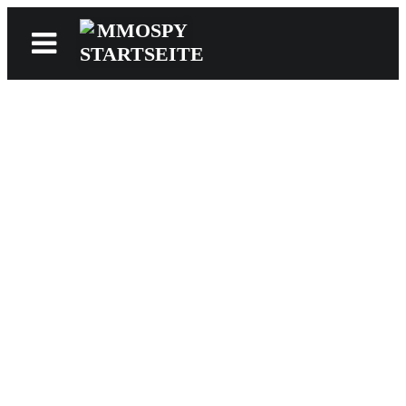
News
Reviews
Games
Videos
MMOwiki