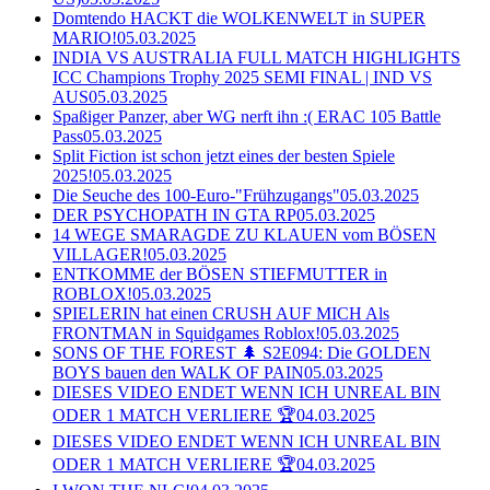
Domtendo HACKT die WOLKENWELT in SUPER
MARIO!
05.03.2025
INDIA VS AUSTRALIA FULL MATCH HIGHLIGHTS
ICC Champions Trophy 2025 SEMI FINAL | IND VS
AUS
05.03.2025
Spaßiger Panzer, aber WG nerft ihn :( ERAC 105 Battle
Pass
05.03.2025
Split Fiction ist schon jetzt eines der besten Spiele
2025!
05.03.2025
Die Seuche des 100-Euro-"Frühzugangs"
05.03.2025
DER PSYCHOPATH IN GTA RP
05.03.2025
14 WEGE SMARAGDE ZU KLAUEN vom BÖSEN
VILLAGER!
05.03.2025
ENTKOMME der BÖSEN STIEFMUTTER in
ROBLOX!
05.03.2025
SPIELERIN hat einen CRUSH AUF MICH Als
FRONTMAN in Squidgames Roblox!
05.03.2025
SONS OF THE FOREST 🌲 S2E094: Die GOLDEN
BOYS bauen den WALK OF PAIN
05.03.2025
DIESES VIDEO ENDET WENN ICH UNREAL BIN
ODER 1 MATCH VERLIERE 🏆
04.03.2025
DIESES VIDEO ENDET WENN ICH UNREAL BIN
ODER 1 MATCH VERLIERE 🏆
04.03.2025