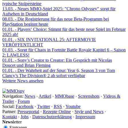
typische Stolpersteine
13.03.
- Neues MMO-Spiel 2025: "Chrono Odyssey" sorgt für
Aufsehen in Deutschland
08.03.
- Die Registrierung für das neue Beta-Programm bei
PlayStation beginnt heute
01.01.
- Players‘ Choice: Stimmt für das beste neue Spiel im Februar
2025 ab!
01.01.
- SIX INVITATIONAL 25: AFTERMOVIE
VERÖFFENTLICHT
01.03.
- Sorgt für Chaos in Fortnite Battle Royale Kapitel 6 – Saison
2: LAWLESS!
01.01.
- Sony’s Creator to Creator: Ein Gespräch mit Nicolas
Doucet und Brian Fleming
01.01.
- Der Wahrheit auf der Spur: Year 6, Season 3 von Tom
Clancy’s The Division® 2 ab sofort verfügbar
Weitere News ansehen
Navigation:
News
·
Artikel
·
MMObase
·
Screenshots
·
Videos &
Trailer
·
Forum
Social:
Facebook
·
Twitter
·
RSS
·
Youtube
Partner:
Presseportal
·
Rezepte Online
·
Style und News
·
Kontakt
·
Jobs
·
Datenschutzerklärung
·
Impressum
News
letter
Eintragen