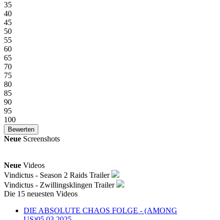
35
40
45
50
55
60
65
70
75
80
85
90
95
100
Neue
Screenshots
Neue
Videos
Vindictus - Season 2 Raids Trailer
Vindictus - Zwillingsklingen Trailer
Die 15 neuesten Videos
DIE ABSOLUTE CHAOS FOLGE - (AMONG
US)
05.03.2025