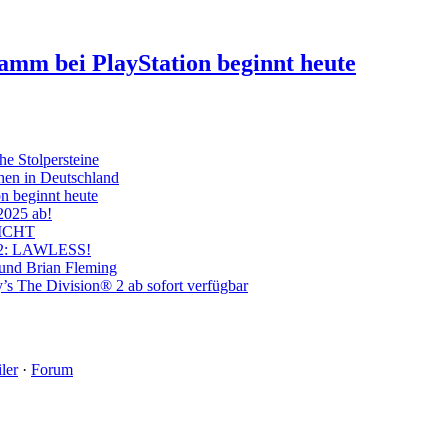
ramm bei PlayStation beginnt heute
he Stolpersteine
hen in Deutschland
on beginnt heute
 2025 ab!
ICHT
on 2: LAWLESS!
 und Brian Fleming
’s The Division® 2 ab sofort verfügbar
ler
·
Forum