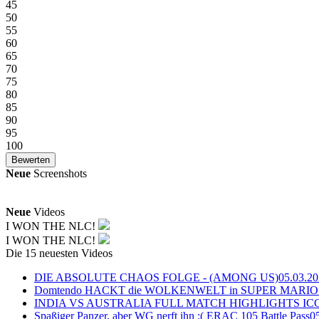
45
50
55
60
65
70
75
80
85
90
95
100
Neue
Screenshots
Neue
Videos
I WON THE NLC!
I WON THE NLC!
Die 15 neuesten Videos
DIE ABSOLUTE CHAOS FOLGE - (AMONG US)
05.03.2
Domtendo HACKT die WOLKENWELT in SUPER MARIO
INDIA VS AUSTRALIA FULL MATCH HIGHLIGHTS ICC Ch
Spaßiger Panzer, aber WG nerft ihn :( ERAC 105 Battle Pass
0