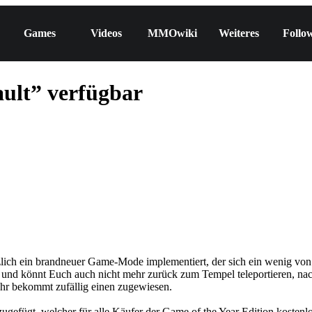
Games
Videos
MMOwiki
Weiteres
Follo
ult” verfügbar
zlich ein brandneuer Game-Mode implementiert, der sich ein wenig von 
und könnt Euch auch nicht mehr zurück zum Tempel teleportieren, nac
 Ihr bekommt zufällig einen zugewiesen.
gefügt, welcher für alle Käufer der Game of the Year Edition kosten