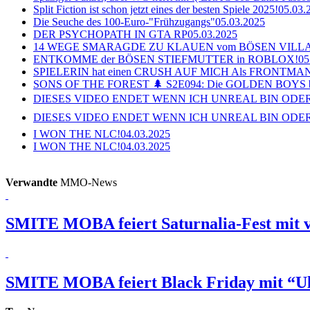
Split Fiction ist schon jetzt eines der besten Spiele 2025!
05.03.
Die Seuche des 100-Euro-"Frühzugangs"
05.03.2025
DER PSYCHOPATH IN GTA RP
05.03.2025
14 WEGE SMARAGDE ZU KLAUEN vom BÖSEN VILL
ENTKOMME der BÖSEN STIEFMUTTER in ROBLOX!
05
SPIELERIN hat einen CRUSH AUF MICH Als FRONTMAN i
SONS OF THE FOREST 🌲 S2E094: Die GOLDEN BOYS 
DIESES VIDEO ENDET WENN ICH UNREAL BIN ODER
DIESES VIDEO ENDET WENN ICH UNREAL BIN ODER
I WON THE NLC!
04.03.2025
I WON THE NLC!
04.03.2025
Verwandte
MMO-News
SMITE
MOBA feiert Saturnalia-Fest mit v
SMITE
MOBA feiert Black Friday mit “U