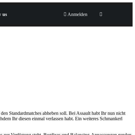
w us
Anmelden
den Standardmatches abheben soll. Bei Assault habt Ihr nun nicht
hdem Ihr diesen einmal verlassen habt. Ein weiteres Schmankerl
los zur Verfügung steht. Bugfixes und Balancing-Anpassungen runden