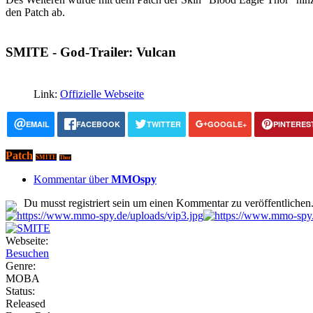
den Patch ab.
SMITE - God-Trailer: Vulcan
Link:
Offizielle Webseite
EMAIL
FACEBOOK
TWITTER
GOOGLE+
PINTERES
Patch
SMITE
Thor
Kommentar über
MMOspy
Du musst registriert sein um einen Kommentar zu veröffentlichen
Webseite:
Besuchen
Genre:
MOBA
Status:
Released