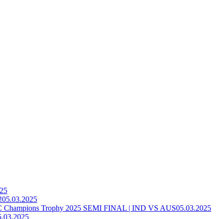
025
!
05.03.2025
ampions Trophy 2025 SEMI FINAL | IND VS AUS
05.03.2025
5.03.2025