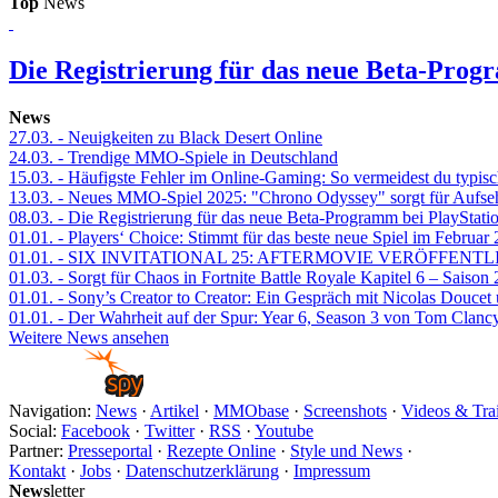
Top
News
Die Registrierung für das neue Beta-Prog
News
27.03.
- Neuigkeiten zu Black Desert Online
24.03.
- Trendige MMO-Spiele in Deutschland
15.03.
- Häufigste Fehler im Online-Gaming: So vermeidest du typisc
13.03.
- Neues MMO-Spiel 2025: "Chrono Odyssey" sorgt für Aufse
08.03.
- Die Registrierung für das neue Beta-Programm bei PlayStati
01.01.
- Players‘ Choice: Stimmt für das beste neue Spiel im Februar
01.01.
- SIX INVITATIONAL 25: AFTERMOVIE VERÖFFENTL
01.03.
- Sorgt für Chaos in Fortnite Battle Royale Kapitel 6 – Sais
01.01.
- Sony’s Creator to Creator: Ein Gespräch mit Nicolas Doucet
01.01.
- Der Wahrheit auf der Spur: Year 6, Season 3 von Tom Clancy
Weitere News ansehen
Navigation:
News
·
Artikel
·
MMObase
·
Screenshots
·
Videos & Trai
Social:
Facebook
·
Twitter
·
RSS
·
Youtube
Partner:
Presseportal
·
Rezepte Online
·
Style und News
·
Kontakt
·
Jobs
·
Datenschutzerklärung
·
Impressum
News
letter