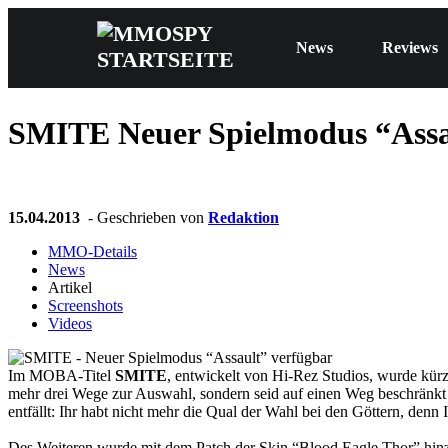
News
Reviews
SMITE
Neuer Spielmodus “Assa
15.04.2013
- Geschrieben von
Redaktion
MMO-Details
News
Artikel
Screenshots
Videos
Im MOBA-Titel
SMITE
, entwickelt von Hi-Rez Studios, wurde kür
mehr drei Wege zur Auswahl, sondern seid auf einen Weg beschränkt 
entfällt: Ihr habt nicht mehr die Qual der Wahl bei den Göttern, denn
Des Weiteren wurde mit dem Patch der Skin “Blood Eagle Thor” hinzu