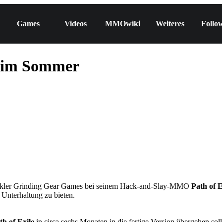
Games
Videos
MMOwiki
Weiteres
Follo
e im Sommer
wickler Grinding Gear Games bei seinem Hack-and-Slay-MMO
Path of E
 Unterhaltung zu bieten.
th of Exile
in circa sechs Monaten in die fertige Version übergehen sol