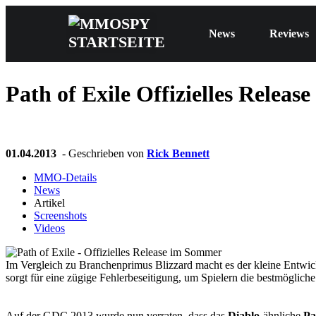
News
Reviews
Path of Exile
Offizielles Releas
01.04.2013
- Geschrieben von
Rick Bennett
MMO-Details
News
Artikel
Screenshots
Videos
Im Vergleich zu Branchenprimus Blizzard macht es der kleine Ent
sorgt für eine zügige Fehlerbeseitigung, um Spielern die bestmögliche
Auf der GDC 2013 wurde nun verraten, dass das
Diablo
-ähnliche
Pa