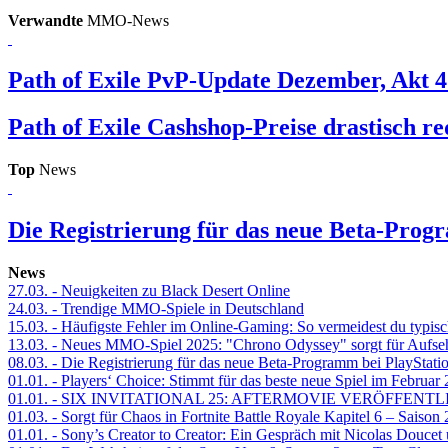
Verwandte
MMO-News
Path of Exile
PvP-Update Dezember, Akt 4
Path of Exile
Cashshop-Preise drastisch re
Top
News
Die Registrierung für das neue Beta-Prog
News
27.03.
- Neuigkeiten zu Black Desert Online
24.03.
- Trendige MMO-Spiele in Deutschland
15.03.
- Häufigste Fehler im Online-Gaming: So vermeidest du typisc
13.03.
- Neues MMO-Spiel 2025: "Chrono Odyssey" sorgt für Aufse
08.03.
- Die Registrierung für das neue Beta-Programm bei PlayStati
01.01.
- Players‘ Choice: Stimmt für das beste neue Spiel im Februar
01.01.
- SIX INVITATIONAL 25: AFTERMOVIE VERÖFFENTL
01.03.
- Sorgt für Chaos in Fortnite Battle Royale Kapitel 6 – Sais
01.01.
- Sony’s Creator to Creator: Ein Gespräch mit Nicolas Doucet