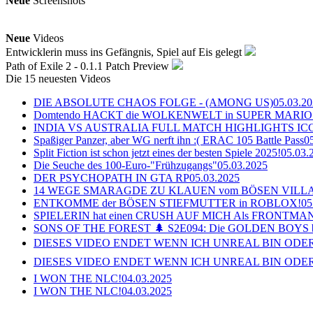
Neue
Screenshots
Neue
Videos
Entwicklerin muss ins Gefängnis, Spiel auf Eis gelegt
Path of Exile 2 - 0.1.1 Patch Preview
Die 15 neuesten Videos
DIE ABSOLUTE CHAOS FOLGE - (AMONG US)
05.03.2
Domtendo HACKT die WOLKENWELT in SUPER MARIO
INDIA VS AUSTRALIA FULL MATCH HIGHLIGHTS ICC Ch
Spaßiger Panzer, aber WG nerft ihn :( ERAC 105 Battle Pass
0
Split Fiction ist schon jetzt eines der besten Spiele 2025!
05.03.
Die Seuche des 100-Euro-"Frühzugangs"
05.03.2025
DER PSYCHOPATH IN GTA RP
05.03.2025
14 WEGE SMARAGDE ZU KLAUEN vom BÖSEN VILL
ENTKOMME der BÖSEN STIEFMUTTER in ROBLOX!
05
SPIELERIN hat einen CRUSH AUF MICH Als FRONTMAN i
SONS OF THE FOREST 🌲 S2E094: Die GOLDEN BOYS 
DIESES VIDEO ENDET WENN ICH UNREAL BIN ODER
DIESES VIDEO ENDET WENN ICH UNREAL BIN ODER
I WON THE NLC!
04.03.2025
I WON THE NLC!
04.03.2025