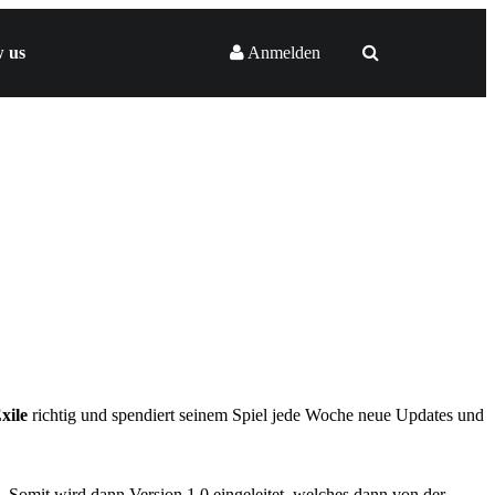
w us
Anmelden
xile
richtig und spendiert seinem Spiel jede Woche neue Updates und
l. Somit wird dann Version 1.0 eingeleitet, welches dann von der