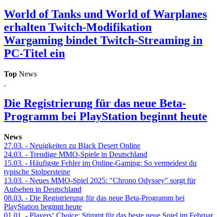
World of Tanks und World of Warplanes
erhalten Twitch-Modifikation
Wargaming bindet Twitch-Streaming in
PC-Titel ein
Top
News
Die Registrierung für das neue Beta-
Programm bei PlayStation beginnt heute
News
27.03.
- Neuigkeiten zu Black Desert Online
24.03.
- Trendige MMO-Spiele in Deutschland
15.03.
- Häufigste Fehler im Online-Gaming: So vermeidest du
typische Stolpersteine
13.03.
- Neues MMO-Spiel 2025: "Chrono Odyssey" sorgt für
Aufsehen in Deutschland
08.03.
- Die Registrierung für das neue Beta-Programm bei
PlayStation beginnt heute
01.01.
- Players‘ Choice: Stimmt für das beste neue Spiel im Februar