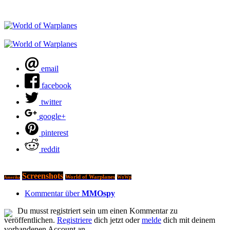
email
facebook
twitter
google+
pinterest
reddit
Screenshots
World of Warplanes
WoWp
Amerika
Kommentar über
MMOspy
Du musst registriert sein um einen Kommentar zu
veröffentlichen.
Registriere
dich jetzt oder
melde
dich mit deinem
vorhandenen Account an.