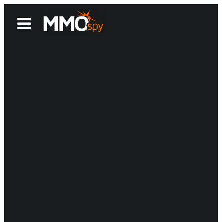
News
Reviews
Games
Videos
MMOwiki