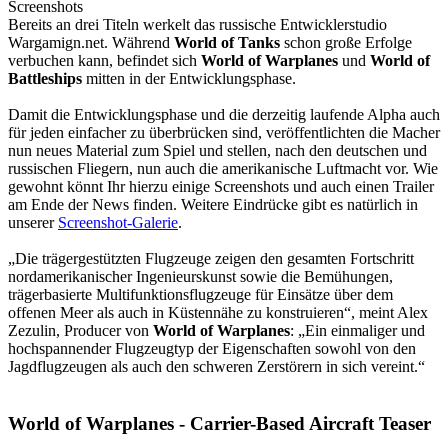
Bereits an drei Titeln werkelt das russische Entwicklerstudio
Wargamign.net. Während
World of Tanks
schon große Erfolge
verbuchen kann, befindet sich
World of Warplanes
und
World of
Battleships
mitten in der Entwicklungsphase.
Damit die Entwicklungsphase und die derzeitig laufende Alpha auch
für jeden einfacher zu überbrücken sind, veröffentlichten die Macher
nun neues Material zum Spiel und stellen, nach den deutschen und
russischen Fliegern, nun auch die amerikanische Luftmacht vor. Wie
gewohnt könnt Ihr hierzu einige Screenshots und auch einen Trailer
am Ende der News finden. Weitere Eindrücke gibt es natürlich in
unserer
Screenshot-Galerie
.
„Die trägergestützten Flugzeuge zeigen den gesamten Fortschritt
nordamerikanischer Ingenieurskunst sowie die Bemühungen,
trägerbasierte Multifunktionsflugzeuge für Einsätze über dem
offenen Meer als auch in Küstennähe zu konstruieren“, meint Alex
Zezulin, Producer von
World of Warplanes
: „Ein einmaliger und
hochspannender Flugzeugtyp der Eigenschaften sowohl von den
Jagdflugzeugen als auch den schweren Zerstörern in sich vereint.“
World of Warplanes - Carrier-Based Aircraft Teaser