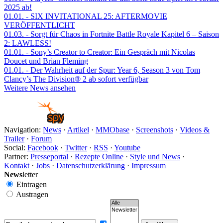
2025 ab!
01.01.
- SIX INVITATIONAL 25: AFTERMOVIE
VERÖFFENTLICHT
01.03.
- Sorgt für Chaos in Fortnite Battle Royale Kapitel 6 – Saison
2: LAWLESS!
01.01.
- Sony’s Creator to Creator: Ein Gespräch mit Nicolas
Doucet und Brian Fleming
01.01.
- Der Wahrheit auf der Spur: Year 6, Season 3 von Tom
Clancy’s The Division® 2 ab sofort verfügbar
Weitere News ansehen
Navigation:
News
·
Artikel
·
MMObase
·
Screenshots
·
Videos &
Trailer
·
Forum
Social:
Facebook
·
Twitter
·
RSS
·
Youtube
Partner:
Presseportal
·
Rezepte Online
·
Style und News
·
Kontakt
·
Jobs
·
Datenschutzerklärung
·
Impressum
News
letter
Eintragen
Austragen