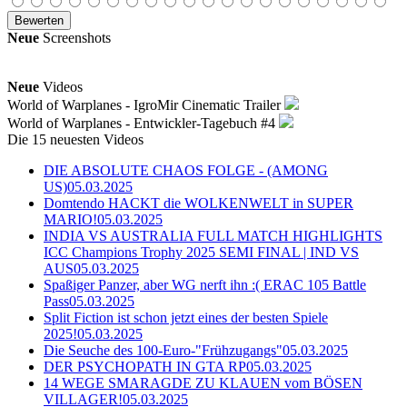
Neue
Screenshots
Neue
Videos
World of Warplanes - IgroMir Cinematic Trailer
World of Warplanes - Entwickler-Tagebuch #4
Die 15 neuesten Videos
DIE ABSOLUTE CHAOS FOLGE - (AMONG
US)
05.03.2025
Domtendo HACKT die WOLKENWELT in SUPER
MARIO!
05.03.2025
INDIA VS AUSTRALIA FULL MATCH HIGHLIGHTS
ICC Champions Trophy 2025 SEMI FINAL | IND VS
AUS
05.03.2025
Spaßiger Panzer, aber WG nerft ihn :( ERAC 105 Battle
Pass
05.03.2025
Split Fiction ist schon jetzt eines der besten Spiele
2025!
05.03.2025
Die Seuche des 100-Euro-"Frühzugangs"
05.03.2025
DER PSYCHOPATH IN GTA RP
05.03.2025
14 WEGE SMARAGDE ZU KLAUEN vom BÖSEN
VILLAGER!
05.03.2025