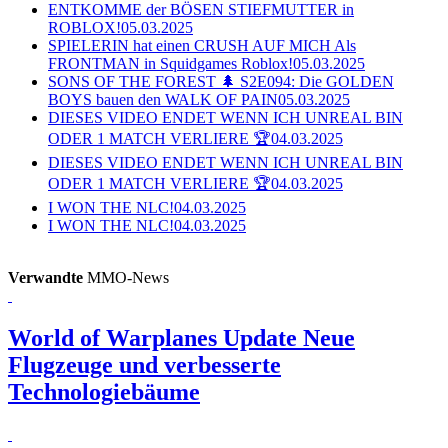
ENTKOMME der BÖSEN STIEFMUTTER in
ROBLOX!
05.03.2025
SPIELERIN hat einen CRUSH AUF MICH Als
FRONTMAN in Squidgames Roblox!
05.03.2025
SONS OF THE FOREST 🌲 S2E094: Die GOLDEN
BOYS bauen den WALK OF PAIN
05.03.2025
DIESES VIDEO ENDET WENN ICH UNREAL BIN
ODER 1 MATCH VERLIERE 🏆
04.03.2025
DIESES VIDEO ENDET WENN ICH UNREAL BIN
ODER 1 MATCH VERLIERE 🏆
04.03.2025
I WON THE NLC!
04.03.2025
I WON THE NLC!
04.03.2025
Verwandte
MMO-News
World of Warplanes Update
Neue
Flugzeuge und verbesserte
Technologiebäume