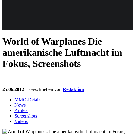
Weiteres
World of Warplanes
Die
Follow us
amerikanische Luftmacht im
Fokus, Screenshots
25.06.2012
- Geschrieben von
Redaktion
Anmelden
MMO-Details
News
Artikel
Screenshots
Videos