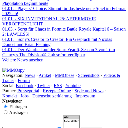
PlayStation beginnt heute
01.01.
- Players‘ Choice: Stimmt für das beste neue Spiel im Februar
2025 ab!
01.01.
- SIX INVITATIONAL 25: AFTERMOVIE
VERÖFFENTLICHT
01.03.
- Sorgt für Chaos in Fortnite Battle Royale Kapitel 6 – Saison
2: LAWLESS!
01.01.
- Sony’s Creator to Creator: Ein Gespräch mit Nicolas
Doucet und Brian Fleming
01.01.
- Der Wahrheit auf der Spur: Year 6, Season 3 von Tom
Clancy’s The Division® 2 ab sofort verfügbar
Weitere News ansehen
Navigation:
News
·
Artikel
·
MMObase
·
Screenshots
·
Videos &
Trailer
·
Forum
Social:
Facebook
·
Twitter
·
RSS
·
Youtube
Partner:
Presseportal
·
Rezepte Online
·
Style und News
·
Kontakt
·
Jobs
·
Datenschutzerklärung
·
Impressum
News
letter
Eintragen
Austragen