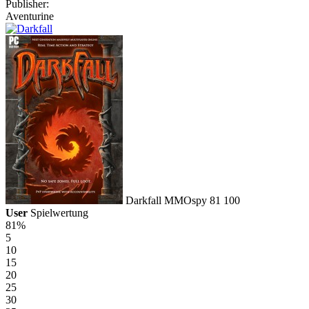
Publisher:
Aventurine
Darkfall
MMOspy
81
100
User
Spielwertung
81%
5
10
15
20
25
30