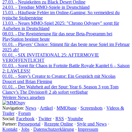
27.03.
- Neuigkeiten zu Black Desert Online
24.03.
- Trendige MMO-Spiele in Deutschland
15.03.
- Häufigste Fehler im Online-Gaming: So vermeidest du
typische Stolpersteine
13.03.
- Neues MMO-Spiel 2025: "Chrono Odyssey" sorgt für
Aufsehen in Deutschland
08.03.
- Die Registrierung für das neue Beta-Programm bei
PlayStation beginnt heute
01.01.
- Players‘ Choice: Stimmt für das beste neue Spiel im Februar
2025 ab!
01.01.
- SIX INVITATIONAL 25: AFTERMOVIE
VERÖFFENTLICHT
01.03.
- Sorgt für Chaos in Fortnite Battle Royale Kapitel 6 – Saison
2: LAWLESS!
01.01.
- Sony’s Creator to Creator: Ein Gespräch mit Nicolas
Doucet und Brian Fleming
01.01.
- Der Wahrheit auf der Spur: Year 6, Season 3 von Tom
Clancy’s The Division® 2 ab sofort verfügbar
Weitere News ansehen
Navigation:
News
·
Artikel
·
MMObase
·
Screenshots
·
Videos &
Trailer
·
Forum
Social:
Facebook
·
Twitter
·
RSS
·
Youtube
Partner:
Presseportal
·
Rezepte Online
·
Style und News
·
Kontakt
·
Jobs
·
Datenschutzerklärung
·
Impressum