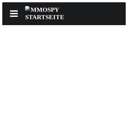
News
Reviews
Games
Videos
MMOwiki