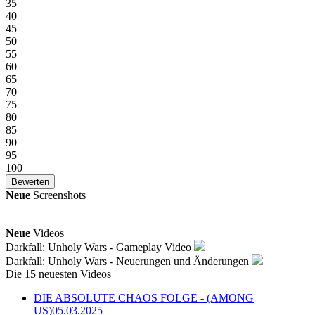
35
40
45
50
55
60
65
70
75
80
85
90
95
100
Neue
Screenshots
Neue
Videos
Darkfall: Unholy Wars - Gameplay Video
Darkfall: Unholy Wars - Neuerungen und Änderungen
Die 15 neuesten Videos
DIE ABSOLUTE CHAOS FOLGE - (AMONG
US)
05.03.2025