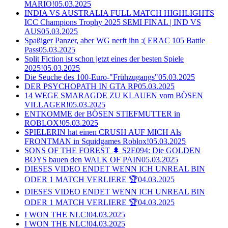
MARIO!
05.03.2025
INDIA VS AUSTRALIA FULL MATCH HIGHLIGHTS
ICC Champions Trophy 2025 SEMI FINAL | IND VS
AUS
05.03.2025
Spaßiger Panzer, aber WG nerft ihn :( ERAC 105 Battle
Pass
05.03.2025
Split Fiction ist schon jetzt eines der besten Spiele
2025!
05.03.2025
Die Seuche des 100-Euro-"Frühzugangs"
05.03.2025
DER PSYCHOPATH IN GTA RP
05.03.2025
14 WEGE SMARAGDE ZU KLAUEN vom BÖSEN
VILLAGER!
05.03.2025
ENTKOMME der BÖSEN STIEFMUTTER in
ROBLOX!
05.03.2025
SPIELERIN hat einen CRUSH AUF MICH Als
FRONTMAN in Squidgames Roblox!
05.03.2025
SONS OF THE FOREST 🌲 S2E094: Die GOLDEN
BOYS bauen den WALK OF PAIN
05.03.2025
DIESES VIDEO ENDET WENN ICH UNREAL BIN
ODER 1 MATCH VERLIERE 🏆
04.03.2025
DIESES VIDEO ENDET WENN ICH UNREAL BIN
ODER 1 MATCH VERLIERE 🏆
04.03.2025
I WON THE NLC!
04.03.2025
I WON THE NLC!
04.03.2025