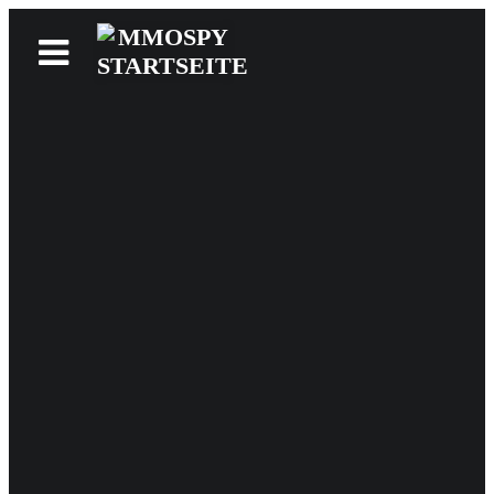
News
Reviews
Games
Videos
MMOwiki