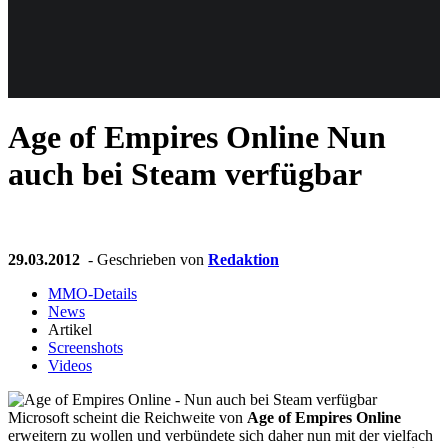
Weiteres
Age of Empires Online
Nun
Follow us
auch bei Steam verfügbar
29.03.2012
- Geschrieben von
Redaktion
MMO-Details
News
Anmelden
Artikel
Screenshots
Videos
Microsoft scheint die Reichweite von
Age of Empires Online
erweitern zu wollen und verbündete sich daher nun mit der vielfach