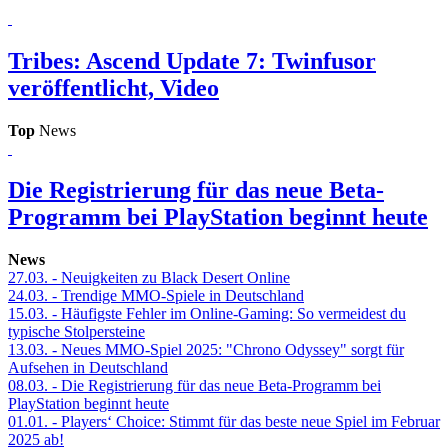
Tribes: Ascend
Update 7: Twinfusor
veröffentlicht, Video
Top
News
Die Registrierung für das neue Beta-
Programm bei PlayStation beginnt heute
News
27.03.
- Neuigkeiten zu Black Desert Online
24.03.
- Trendige MMO-Spiele in Deutschland
15.03.
- Häufigste Fehler im Online-Gaming: So vermeidest du
typische Stolpersteine
13.03.
- Neues MMO-Spiel 2025: "Chrono Odyssey" sorgt für
Aufsehen in Deutschland
08.03.
- Die Registrierung für das neue Beta-Programm bei
PlayStation beginnt heute
01.01.
- Players‘ Choice: Stimmt für das beste neue Spiel im Februar
2025 ab!