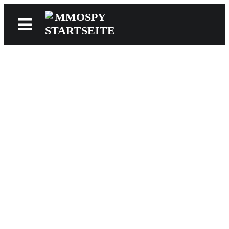
News
Reviews
Games
Videos
MMOwiki