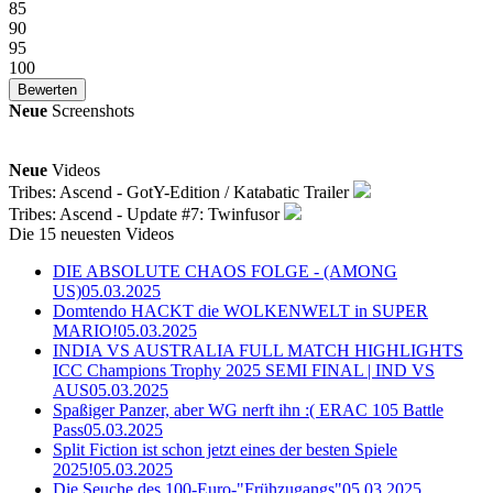
85
90
95
100
Neue
Screenshots
Neue
Videos
Tribes: Ascend - GotY-Edition / Katabatic Trailer
Tribes: Ascend - Update #7: Twinfusor
Die 15 neuesten Videos
DIE ABSOLUTE CHAOS FOLGE - (AMONG
US)
05.03.2025
Domtendo HACKT die WOLKENWELT in SUPER
MARIO!
05.03.2025
INDIA VS AUSTRALIA FULL MATCH HIGHLIGHTS
ICC Champions Trophy 2025 SEMI FINAL | IND VS
AUS
05.03.2025
Spaßiger Panzer, aber WG nerft ihn :( ERAC 105 Battle
Pass
05.03.2025
Split Fiction ist schon jetzt eines der besten Spiele
2025!
05.03.2025
Die Seuche des 100-Euro-"Frühzugangs"
05.03.2025