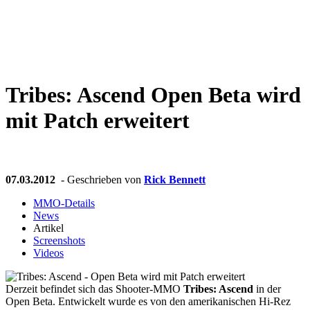
Weiteres
Tribes: Ascend
Open Beta wird
Follow us
mit Patch erweitert
07.03.2012
- Geschrieben von
Rick Bennett
MMO-Details
News
Anmelden
Artikel
Screenshots
Videos
Derzeit befindet sich das Shooter-MMO
Tribes: Ascend
in der
Open Beta. Entwickelt wurde es von den amerikanischen Hi-Rez