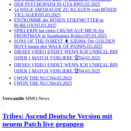
DER PSYCHOPATH IN GTA RP
05.03.2025
14 WEGE SMARAGDE ZU KLAUEN vom BÖSEN
VILLAGER!
05.03.2025
ENTKOMME der BÖSEN STIEFMUTTER in
ROBLOX!
05.03.2025
SPIELERIN hat einen CRUSH AUF MICH Als
FRONTMAN in Squidgames Roblox!
05.03.2025
SONS OF THE FOREST 🌲 S2E094: Die GOLDEN
BOYS bauen den WALK OF PAIN
05.03.2025
DIESES VIDEO ENDET WENN ICH UNREAL BIN
ODER 1 MATCH VERLIERE 🏆
04.03.2025
DIESES VIDEO ENDET WENN ICH UNREAL BIN
ODER 1 MATCH VERLIERE 🏆
04.03.2025
I WON THE NLC!
04.03.2025
I WON THE NLC!
04.03.2025
Verwandte
MMO-News
Tribes: Ascend
Deutsche Version mit
neuem Patch live gegangen