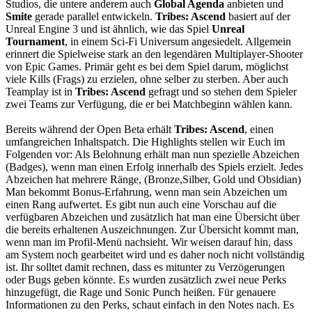
Studios, die untere anderem auch
Global Agenda
anbieten und
Smite
gerade parallel entwickeln.
Tribes: Ascend
basiert auf der
Unreal Engine 3 und ist ähnlich, wie das Spiel
Unreal
Tournament
, in einem Sci-Fi Universum angesiedelt. Allgemein
erinnert die Spielweise stark an den legendären Multiplayer-Shooter
von Epic Games. Primär geht es bei dem Spiel darum, möglichst
viele Kills (Frags) zu erzielen, ohne selber zu sterben. Aber auch
Teamplay ist in
Tribes: Ascend
gefragt und so stehen dem Spieler
zwei Teams zur Verfügung, die er bei Matchbeginn wählen kann.
Bereits während der Open Beta erhält
Tribes: Ascend
, einen
umfangreichen Inhaltspatch. Die Highlights stellen wir Euch im
Folgenden vor: Als Belohnung erhält man nun spezielle Abzeichen
(Badges), wenn man einen Erfolg innerhalb des Spiels erzielt. Jedes
Abzeichen hat mehrere Ränge, (Bronze,Silber, Gold und Obsidian)
Man bekommt Bonus-Erfahrung, wenn man sein Abzeichen um
einen Rang aufwertet. Es gibt nun auch eine Vorschau auf die
verfügbaren Abzeichen und zusätzlich hat man eine Übersicht über
die bereits erhaltenen Auszeichnungen. Zur Übersicht kommt man,
wenn man im Profil-Menü nachsieht. Wir weisen darauf hin, dass
am System noch gearbeitet wird und es daher noch nicht vollständig
ist. Ihr solltet damit rechnen, dass es mitunter zu Verzögerungen
oder Bugs geben könnte. Es wurden zusätzlich zwei neue Perks
hinzugefügt, die Rage und Sonic Punch heißen. Für genauere
Informationen zu den Perks, schaut einfach in den Notes nach. Es