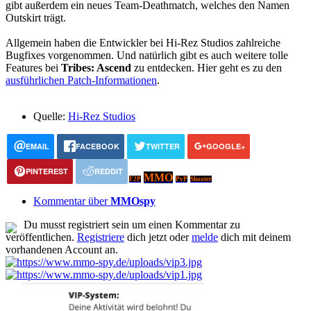
gibt außerdem ein neues Team-Deathmatch, welches den Namen
Outskirt trägt.
Allgemein haben die Entwickler bei Hi-Rez Studios zahlreiche
Bugfixes vorgenommen. Und natürlich gibt es auch weitere tolle
Features bei
Tribes: Ascend
zu entdecken. Hier geht es zu den
ausführlichen Patch-Informationen
.
Quelle:
Hi-Rez Studios
EMAIL
FACEBOOK
TWITTER
GOOGLE+
PINTEREST
REDDIT
MMO
F2P
PvP
Shooter
Kommentar über
MMOspy
Du musst registriert sein um einen Kommentar zu
veröffentlichen.
Registriere
dich jetzt oder
melde
dich mit deinem
vorhandenen Account an.