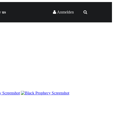
w us
Anmelden