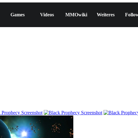
Games
Videos
MMOwiki
Weiteres
Follo