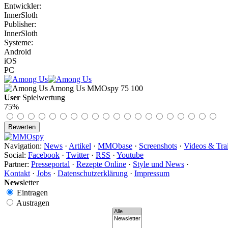
Entwickler:
InnerSloth
Publisher:
InnerSloth
Systeme:
Android
iOS
PC
Among Us
MMOspy
75
100
User
Spielwertung
75%
Navigation:
News
·
Artikel
·
MMObase
·
Screenshots
·
Videos & Trai
Social:
Facebook
·
Twitter
·
RSS
·
Youtube
Partner:
Presseportal
·
Rezepte Online
·
Style und News
·
Kontakt
·
Jobs
·
Datenschutzerklärung
·
Impressum
News
letter
Eintragen
Austragen