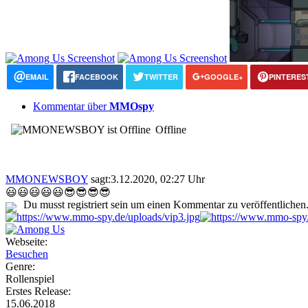
EMAIL
FACEBOOK
TWITTER
GOOGLE+
PINTERES
Kommentar über
MMOspy
Offline
MMONEWSBOY
sagt:
3.12.2020, 02:27 Uhr
😃😃😃😃😃😎😎😎😎
Du musst registriert sein um einen Kommentar zu veröffentlichen
Webseite:
Besuchen
Genre:
Rollenspiel
Erstes Release:
15.06.2018