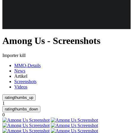
Weiteres
Among Us - Screenshots
Follow us
Importer kill
MMO-Details
News
Artikel
Screenshots
Videos
Anmelden
1
0