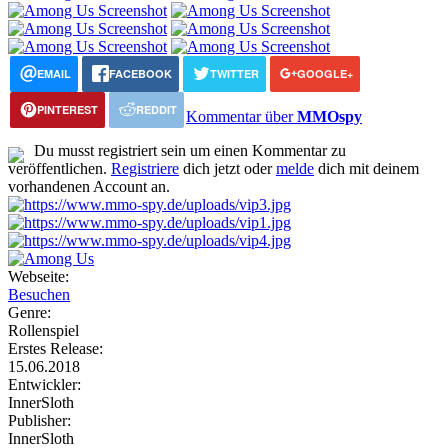
EMAIL
FACEBOOK
TWITTER
GOOGLE+
PINTEREST
REDDIT
Kommentar über
MMOspy
Du musst registriert sein um einen Kommentar zu
veröffentlichen.
Registriere
dich jetzt oder
melde
dich mit deinem
vorhandenen Account an.
Webseite:
Besuchen
Genre:
Rollenspiel
Erstes Release:
15.06.2018
Entwickler:
InnerSloth
Publisher:
InnerSloth