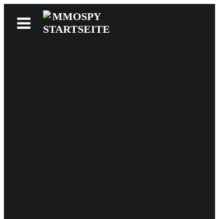
News
Reviews
Games
Videos
MMOwiki