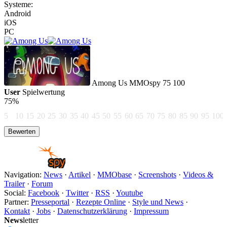
Systeme:
Android
iOS
PC
Among Us
MMOspy
75
100
User
Spielwertung
75%
5
10
15
20
25
30
35
40
45
50
55
60
65
70
75
80
85
90
95
100
Navigation:
News
·
Artikel
·
MMObase
·
Screenshots
·
Videos &
Trailer
·
Forum
Social:
Facebook
·
Twitter
·
RSS
·
Youtube
Partner:
Presseportal
·
Rezepte Online
·
Style und News
·
Kontakt
·
Jobs
·
Datenschutzerklärung
·
Impressum
News
letter