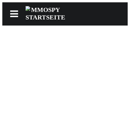
News
Reviews
Games
Videos
MMOwiki