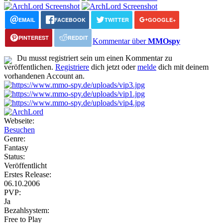
EMAIL
FACEBOOK
TWITTER
GOOGLE+
PINTEREST
REDDIT
Kommentar über
MMOspy
Du musst registriert sein um einen Kommentar zu
veröffentlichen.
Registriere
dich jetzt oder
melde
dich mit deinem
vorhandenen Account an.
Webseite:
Besuchen
Genre:
Fantasy
Status:
Veröffentlicht
Erstes Release:
06.10.2006
PVP:
Ja
Bezahlsystem:
Free to Play