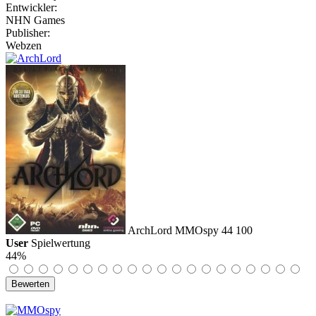
Entwickler:
NHN Games
Publisher:
Webzen
ArchLord
MMOspy
44
100
User
Spielwertung
44%