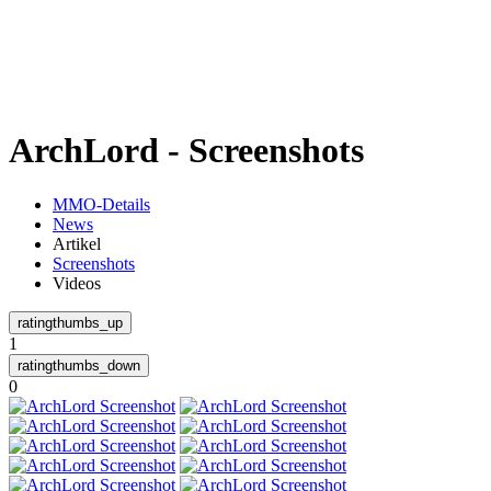
Weiteres
ArchLord - Screenshots
Follow us
MMO-Details
News
Artikel
Screenshots
Videos
1
Anmelden
0