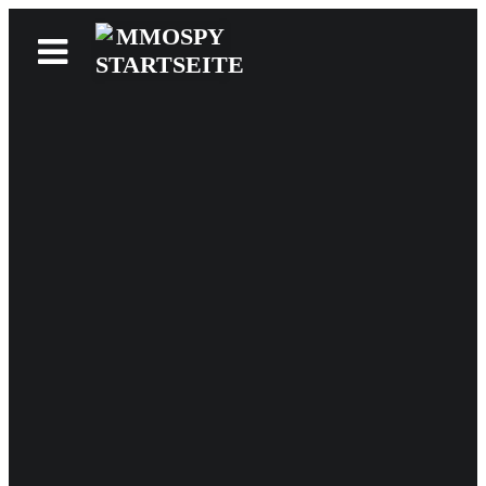
News
Reviews
Games
Videos
MMOwiki