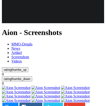
Weiteres
Aion - Screenshots
Follow us
MMO-Details
News
Artikel
Screenshots
Videos
0
Anmelden
0