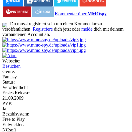
EMAIL
FACEBOOK
TWITTER
GOOGLE+
PINTEREST
REDDIT
Kommentar über
MMOspy
Du musst registriert sein um einen Kommentar zu
veröffentlichen.
Registriere
dich jetzt oder
melde
dich mit deinem
vorhandenen Account an.
Webseite:
Besuchen
Genre:
Fantasy
Status:
Veröffentlicht
Erstes Release:
21.09.2009
PVP:
Ja
Bezahlsystem:
Free to Play
Entwickler:
NCsoft