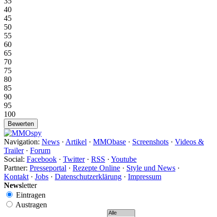
35
40
45
50
55
60
65
70
75
80
85
90
95
100
Navigation:
News
·
Artikel
·
MMObase
·
Screenshots
·
Videos &
Trailer
·
Forum
Social:
Facebook
·
Twitter
·
RSS
·
Youtube
Partner:
Presseportal
·
Rezepte Online
·
Style und News
·
Kontakt
·
Jobs
·
Datenschutzerklärung
·
Impressum
News
letter
Eintragen
Austragen