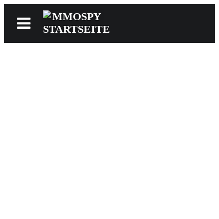
News
Reviews
Games
Videos
MMOwiki