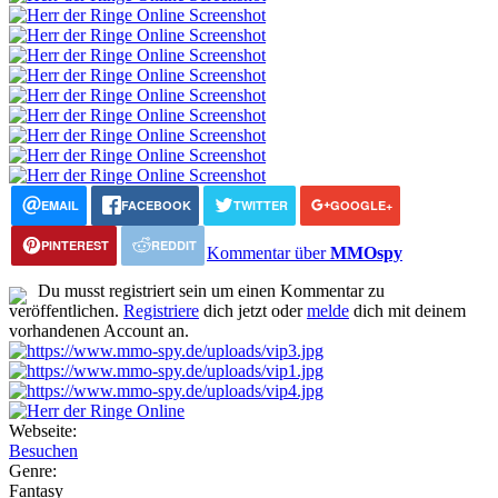
EMAIL
FACEBOOK
TWITTER
GOOGLE+
PINTEREST
REDDIT
Kommentar über
MMOspy
Du musst registriert sein um einen Kommentar zu
veröffentlichen.
Registriere
dich jetzt oder
melde
dich mit deinem
vorhandenen Account an.
Webseite:
Besuchen
Genre:
Fantasy