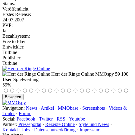
Status:
Veröffentlicht
Erstes Release:
24.07.2007
PVP:
Ja
Bezahlsystem:
Free to Play
Entwickler:
Turbine
Publisher:
Turbine
Herr der Ringe Online
MMOspy
59
100
User
Spielwertung
59%
Navigation:
News
·
Artikel
·
MMObase
·
Screenshots
·
Videos &
Trailer
·
Forum
Social:
Facebook
·
Twitter
·
RSS
·
Youtube
Partner:
Presseportal
·
Rezepte Online
·
Style und News
·
Kontakt
·
Jobs
·
Datenschutzerklärung
·
Impressum