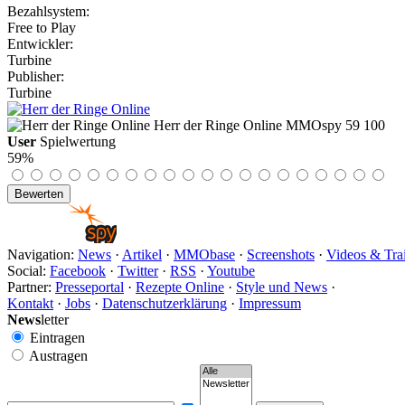
Bezahlsystem:
Free to Play
Entwickler:
Turbine
Publisher:
Turbine
Herr der Ringe Online
MMOspy
59
100
User
Spielwertung
59%
Navigation:
News
·
Artikel
·
MMObase
·
Screenshots
·
Videos & Trai
Social:
Facebook
·
Twitter
·
RSS
·
Youtube
Partner:
Presseportal
·
Rezepte Online
·
Style und News
·
Kontakt
·
Jobs
·
Datenschutzerklärung
·
Impressum
News
letter
Eintragen
Austragen