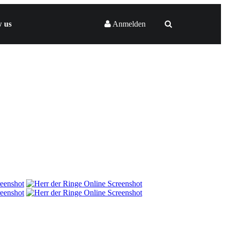
w us
Anmelden