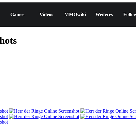
Games
Videos
MMOwiki
Weiteres
Follo
hots